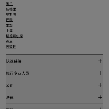
米兰
新德里
奥斯陆
巴黎
里加
上海
斯德哥尔摩
悉尼
苏黎世
快速链接
丽赏会
旅行专业人员
优惠在线价格保证
Blog
合作伙伴
公司
目的地
旅行社
新开和即将开业的酒店
丽笙酒店集团
法律
丽笙酒店集团APP
媒体
体育认证酒店
工作机会 RHG
隐私中心