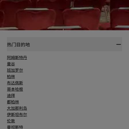
热门目的地
阿姆斯特丹
曼谷
班加罗尔
柏林
布达佩斯
哥本哈根
迪拜
都柏林
大加那利岛
伊斯坦布尔
伦敦
曼彻斯特