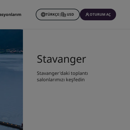
asyonlarım
TÜRKÇE
|
USD
OTURUM AÇ
Stavanger
Stavanger'daki toplantı
salonlarımızı keşfedin