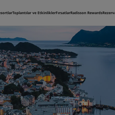
sortlar
Toplantılar ve Etkinlikler
Fırsatlar
Radisson Rewards
Rezerv