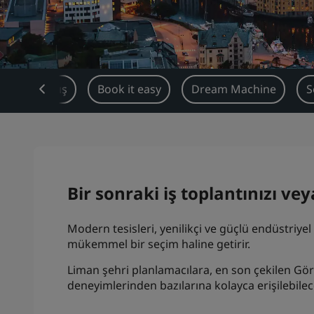
Genel Bakış
Book it easy
Dream Machine
S
Bir sonraki iş toplantınızı v
Modern tesisleri, yenilikçi ve güçlü endüstriye
mükemmel bir seçim haline getirir.
Liman şehri planlamacılara, en son çekilen Göre
deneyimlerinden bazılarına kolayca erişilebilec