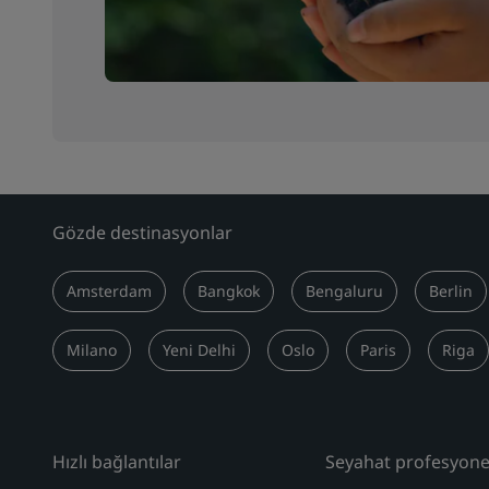
Gözde destinasyonlar
Amsterdam
Bangkok
Bengaluru
Berlin
Milano
Yeni Delhi
Oslo
Paris
Riga
Hızlı bağlantılar
Seyahat profesyonel