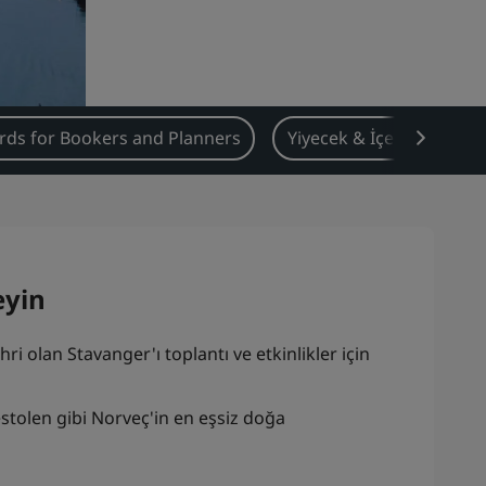
ds for Bookers and Planners
Yiyecek & İçecek
Et
eyin
 olan Stavanger'ı toplantı ve etkinlikler için
estolen gibi Norveç'in en eşsiz doğa