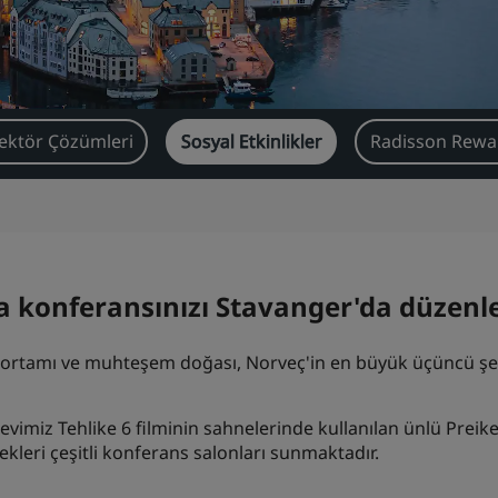
ektör Çözümleri
Sosyal Etkinlikler
Radisson Rewar
eya konferansınızı Stavanger'da düzenl
l ortamı ve muhteşem doğası, Norveç'in en büyük üçüncü şehri
vimiz Tehlike 6 filminin sahnelerinde kullanılan ünlü Preik
ekleri çeşitli konferans salonları sunmaktadır.