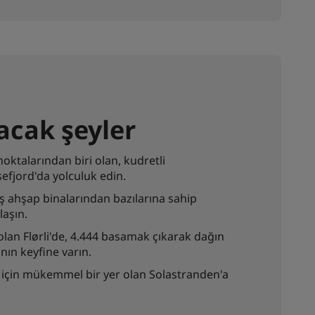
acak şeyler
talarından biri olan, kudretli
sefjord'da yolculuk edin.
ş ahşap binalarından bazılarına sahip
laşın.
an Flørli'de, 4.444 basamak çıkarak dağın
ın keyfine varın.
ı için mükemmel bir yer olan Solastranden'a