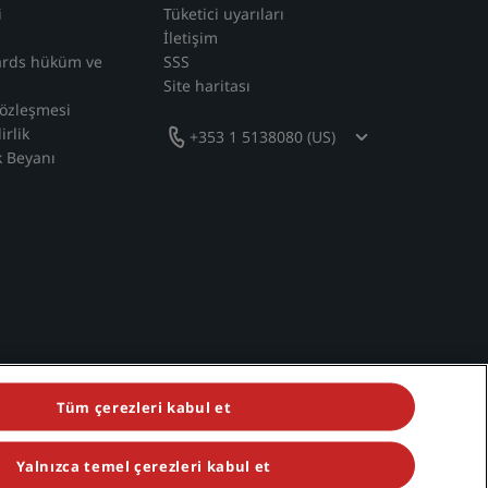
i
Tüketici uyarıları
İletişim
ards hüküm ve
SSS
Site haritası
sözleşmesi
irlik
+353 1 5138080 (US)
k Beyanı
Tüm çerezleri kabul et
Yalnızca temel çerezleri kabul et