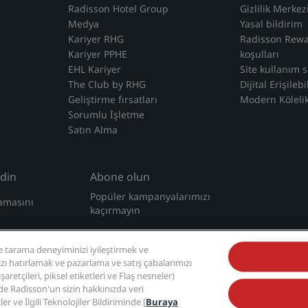
Radisson Hotel Group
Gizlilik Merkez
Medya
Yasal bildirim
Kariyer RHG
Radisson Rew
Kariyer PPHE
koşulları
EHL Kariyer
Site kullanım 
The Club by RHG
Dijital Erişilebil
Geliştirme fırsatları
Modern Köleli
Sorumlu İşletme
Satın Alma
din
Abone olun
Popüler kampanyalarımızı
amasını
kaçırmayın
 tarama deneyiminizi iyileştirmek ve
nızı hatırlamak ve pazarlama ve satış çabalarımızı
retçileri, piksel etiketleri ve Flaş nesneler)
zde Radisson'un sizin hakkınızda veri
ler ve İlgili Teknolojiler Bildiriminde [
Buraya