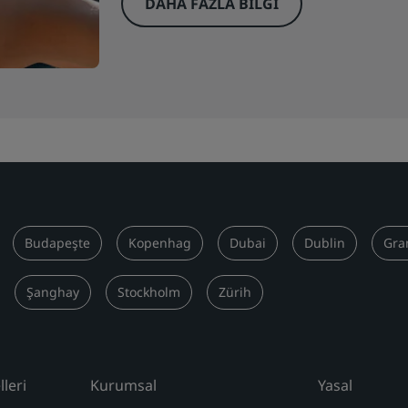
DAHA FAZLA BILGI
Budapeşte
Kopenhag
Dubai
Dublin
Gra
Şanghay
Stockholm
Zürih
leri
Kurumsal
Yasal