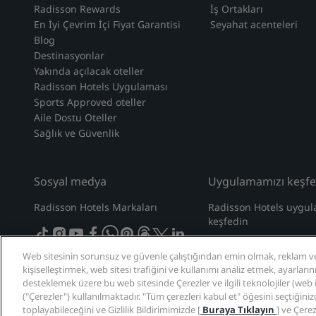
Radisson Rewards
İş Ortakları
En İyi Çevrim İçi Fiyat Garantisi
Seyahat acenteleri
Blog
Destinasyonlar
Yakında açılacak oteller
Radisson Hotels Uygulaması
Sports Approved oteller
Aile Dostu Oteller
Sağlık ve Güvenlik
Sosyal medya
Uygulamamızı keşfe
Radisson Hotels Markaları
Radisson Hotels uygul
keşfedin
tiktok
instagram
youtube
facebook
whatsapp
pinterest
threads
twitter
linkedin
Web sitesinin sorunsuz ve güvenle çalıştığından emin olmak, reklam ve
kişiselleştirmek, web sitesi trafiğini ve kullanımı analiz etmek, ayarları
desteklemek üzere bu web sitesinde Çerezler ve ilgili teknolojiler (web işa
("Çerezler") kullanılmaktadır. "Tüm çerezleri kabul et" öğesini seçtiğini
toplayabileceğini ve Gizlilik Bildirimimizde [
Buraya Tıklayın
] ve Çerez