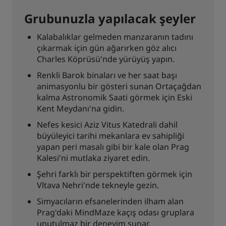
Grubunuzla yapılacak şeyler
Kalabalıklar gelmeden manzaranın tadını
çıkarmak için gün ağarırken göz alıcı
Charles Köprüsü'nde yürüyüş yapın.
Renkli Barok binaları ve her saat başı
animasyonlu bir gösteri sunan Ortaçağdan
kalma Astronomik Saati görmek için Eski
Kent Meydanı'na gidin.
Nefes kesici Aziz Vitus Katedrali dahil
büyüleyici tarihi mekanlara ev sahipliği
yapan peri masalı gibi bir kale olan Prag
Kalesi'ni mutlaka ziyaret edin.
Şehri farklı bir perspektiften görmek için
Vltava Nehri'nde tekneyle gezin.
Simyacıların efsanelerinden ilham alan
Prag'daki MindMaze kaçış odası gruplara
unutulmaz bir deneyim sunar.