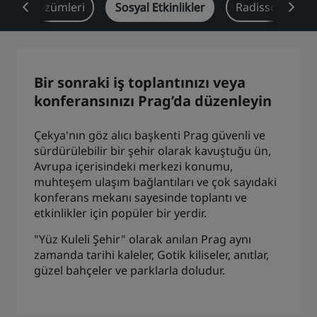
ektör Çözümleri
Sosyal Etkinlikler
Radisson Rewar
Park Plaza
Park Inn by Radisson
Şehir merkezi otelleri
Blogumuzu ziyaret edin
Bir sonraki iş toplantınızı veya
Prize by Radisson
Country Inn & Suites
konferansınızı Prag’da düzenleyin
Çekya'nın göz alıcı başkenti Prag güvenli ve
sürdürülebilir bir şehir olarak kavuştuğu ün,
Çin'deki Bağlı Markalar
Avrupa içerisindeki merkezi konumu,
J.
Jin Jiang
muhteşem ulaşım bağlantıları ve çok sayıdaki
konferans mekanı sayesinde toplantı ve
etkinlikler için popüler bir yerdir.
"Yüz Kuleli Şehir" olarak anılan Prag aynı
Kunlun
Golden Tulip
zamanda tarihi kaleler, Gotik kiliseler, anıtlar,
güzel bahçeler ve parklarla doludur.