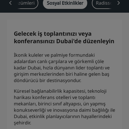
ektör Çözümleri
Sosyal Etkinlikler
Radisson Rewar
Park Plaza
Park Inn by Radisson
Şehir merkezi otelleri
Blogumuzu ziyaret edin
Gelecek iş toplantınızı veya
Prize by Radisson
Country Inn & Suites
konferansınızı Dubai'de düzenleyin
İkonik kuleler ve palmiye formundaki
adalardan canlı çarşılara ve görkemli çöle
Çin'deki Bağlı Markalar
kadar Dubai, hızla dünyanın lider toplantı ve
J.
Jin Jiang
girişim merkezlerinden biri haline gelen baş
döndürücü bir destinasyondur.
Küresel bağlanabilirlik kapasitesi, teknoloji
harikası konferans otelleri ve toplantı
Kunlun
Golden Tulip
mekanları, birinci sınıf altyapısı, ün yapmış
konukseverliği ve inovasyona daimi bağlılığı ile
Dubai, etkinlik planlayıcılarının hayallerindeki
şehirdir.