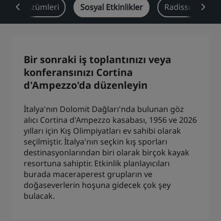
ektör Çözümleri
Sosyal Etkinlikler
Radisson Rewar
Park Plaza
Park Inn by Radisson
Şehir merkezi otelleri
Blogumuzu ziyaret edin
Bir sonraki iş toplantınızı veya
Prize by Radisson
Country Inn & Suites
konferansınızı Cortina
d'Ampezzo'da düzenleyin
Çin'deki Bağlı Markalar
İtalya'nın Dolomit Dağları'nda bulunan göz
J.
Jin Jiang
alıcı Cortina d'Ampezzo kasabası, 1956 ve 2026
yılları için Kış Olimpiyatları ev sahibi olarak
seçilmiştir. İtalya'nın seçkin kış sporları
destinasyonlarından biri olarak birçok kayak
resortuna sahiptir. Etkinlik planlayıcıları
Kunlun
Golden Tulip
burada maceraperest grupların ve
doğaseverlerin hoşuna gidecek çok şey
bulacak.