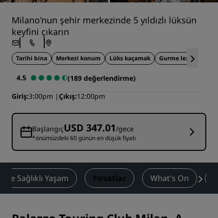
Milano'nun şehir merkezinde 5 yıldızlı lüksün
keyfini çıkarın
Tarihi bina
Merkezi konum
Lüks kaçamak
Gurme lezzetler
4.5
(189 değerlendirme)
Giriş
3:00pm
Çıkış
12:00pm
USD 347.01
Başlangıç
/gece
*önümüzdeki 60 günün en düşük fiyatı
ss ve Sağlıklı Yaşam
Fırsatlar
What's On
D