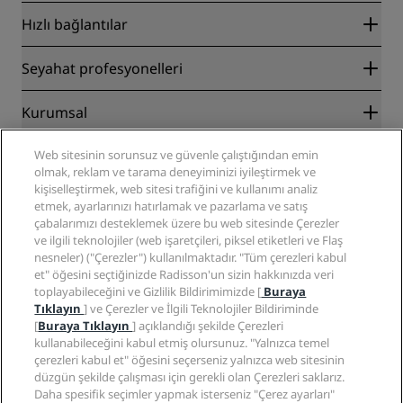
Hızlı bağlantılar
Radisson Rewards
Seyahat profesyonelleri
En İyi Çevrim İçi Fiyat Garantisi
Blog
İş Ortakları
Kurumsal
Destinasyonlar
Seyahat acenteleri
Yakında açılacak oteller
Radisson Hotel Group
Web sitesinin sorunsuz ve güvenle çalıştığından emin
Yasal
Radisson Hotels Uygulaması
olmak, reklam ve tarama deneyiminizi iyileştirmek ve
Medya
Sports Approved oteller
kişiselleştirmek, web sitesi trafiğini ve kullanımı analiz
Kariyer RHG
Gizlilik Merkezi
Yardım
Aile Dostu Oteller
etmek, ayarlarınızı hatırlamak ve pazarlama ve satış
Kariyer PPHE
Yasal bildirim
Sağlık ve Güvenlik
çabalarımızı desteklemek üzere bu web sitesinde Çerezler
EHL Kariyer
Radisson Rewards hüküm ve koşulları
ve ilgili teknolojiler (web işaretçileri, piksel etiketleri ve Flaş
Tüketici uyarıları
The Club by RHG
Sosyal medya
Site kullanım sözleşmesi
nesneler) ("Çerezler") kullanılmaktadır. "Tüm çerezleri kabul
İletişim
Geliştirme fırsatları
et" öğesini seçtiğinizde Radisson'un sizin hakkınızda veri
Dijital Erişilebilirlik
SSS
Radisson Hotels Markaları
Sorumlu İşletme
toplayabileceğini ve Gizlilik Bildirimimizde [
Buraya
Modern Kölelik Beyanı
Site haritası
Tıklayın
] ve Çerezler ve İlgili Teknolojiler Bildiriminde
Satın Alma
[
Buraya Tıklayın
] açıklandığı şekilde Çerezleri
kullanabileceğini kabul etmiş olursunuz. "Yalnızca temel
çerezleri kabul et" öğesini seçerseniz yalnızca web sitesinin
düzgün şekilde çalışması için gerekli olan Çerezleri saklarız.
Daha spesifik seçimler yapmak isterseniz "Çerez ayarları"