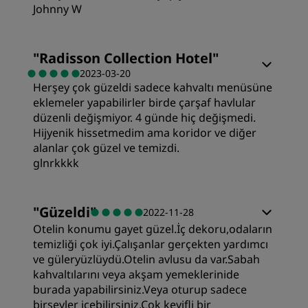
Johnny W
Yer
Odalar
"
Radisson Collection Hotel
"
2023-03-20
Temizlik
Herşey çok güzeldi sadece kahvaltı menüsüne
Değer
eklemeler yapabilirler birde çarşaf havlular
düzenli değişmiyor. 4 günde hiç değişmedi.
Hizmet
Uyku Kalitesi
Hijyenik hissetmedim ama koridor ve diğer
alanlar çok güzel ve temizdi.
glnrkkkk
Yer
Odalar
"
Güzeldi
"
2022-11-28
Temizlik
Otelin konumu gayet güzel.İç dekoru,odaların
Değer
temizliği çok iyi.Çalışanlar gerçekten yardımcı
ve güleryüzlüydü.Otelin avlusu da var.Sabah
Hizmet
kahvaltılarını veya akşam yemeklerinide
Uyku Kalitesi
burada yapabilirsiniz.Veya oturup sadece
birşeyler içebilirsiniz.Çok keyifli bir