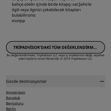
bahçe.otelin içinde birde kitapçı var.Şehirle
Yer
ilgili veya ilginizi çekebilecek kitapları
bulabilirsiniz
esotpp
Temizlik
Hizmet
TRIPADVISOR'DAKI TÜM DEĞERLENDIRMEL
ERI GÖRÜN
Bu değerlendirmeler, TripAdvisor LLC veya iş ortaklarının değil, seyahat
eden kişilerin öznel fikirleridir.
© 2014 TripAdvisor LLC
Gözde destinasyonlar
Amsterdam
Bangkok
Bengaluru
Berlin