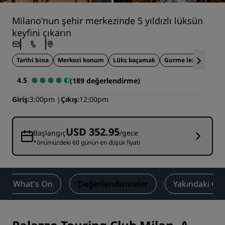
Milano'nun şehir merkezinde 5 yıldızlı lüksün
keyfini çıkarın
Tarihi bina
Merkezi konum
Lüks kaçamak
Gurme lezzetler
4.5
(189 değerlendirme)
Giriş
3:00pm
Çıkış
12:00pm
USD 352.95
Başlangıç
/gece
*önümüzdeki 60 günün en düşük fiyatı
What's On
Değerlendirmeler
Yakındaki Çe