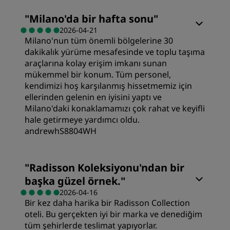
Odalar
"
Milano'da bir hafta sonu
"
2026-04-21
Milano'nun tüm önemli bölgelerine 30
Değer
dakikalık yürüme mesafesinde ve toplu taşıma
araçlarına kolay erişim imkanı sunan
Uyku Kalitesi
mükemmel bir konum. Tüm personel,
kendimizi hoş karşılanmış hissetmemiz için
ellerinden gelenin en iyisini yaptı ve
Yer
Milano'daki konaklamamızı çok rahat ve keyifli
hale getirmeye yardımcı oldu.
andrewhS8804WH
Temizlik
Odalar
"
Radisson Koleksiyonu'ndan bir
Hizmet
başka güzel örnek.
"
Değer
2026-04-16
Bir kez daha harika bir Radisson Collection
oteli. Bu gerçekten iyi bir marka ve denediğim
Uyku Kalitesi
tüm şehirlerde teslimat yapıyorlar.