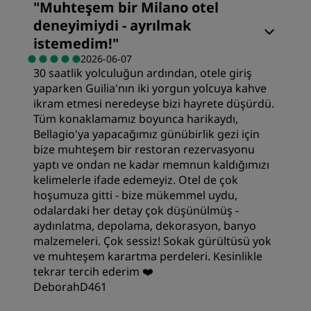
"
Muhteşem bir Milano otel
deneyimiydi - ayrılmak
istemedim!
"
2026-06-07
30 saatlik yolculuğun ardından, otele giriş
yaparken Guilia'nın iki yorgun yolcuya kahve
ikram etmesi neredeyse bizi hayrete düşürdü.
Tüm konaklamamız boyunca harikaydı,
Bellagio'ya yapacağımız günübirlik gezi için
bize muhteşem bir restoran rezervasyonu
yaptı ve ondan ne kadar memnun kaldığımızı
kelimelerle ifade edemeyiz. Otel de çok
hoşumuza gitti - bize mükemmel uydu,
odalardaki her detay çok düşünülmüş -
aydınlatma, depolama, dekorasyon, banyo
malzemeleri. Çok sessiz! Sokak gürültüsü yok
ve muhteşem karartma perdeleri. Kesinlikle
tekrar tercih ederim ❤️
DeborahD461