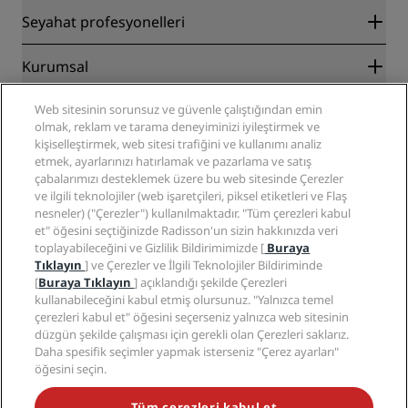
Radisson Rewards
Seyahat profesyonelleri
En İyi Çevrim İçi Fiyat Garantisi
Blog
İş Ortakları
Kurumsal
Destinasyonlar
Seyahat acenteleri
Yakında açılacak oteller
Radisson Hotel Group
Web sitesinin sorunsuz ve güvenle çalıştığından emin
Yasal
Radisson Hotels Uygulaması
olmak, reklam ve tarama deneyiminizi iyileştirmek ve
Medya
Sports Approved oteller
kişiselleştirmek, web sitesi trafiğini ve kullanımı analiz
Kariyer RHG
Gizlilik Merkezi
Yardım
Aile Dostu Oteller
etmek, ayarlarınızı hatırlamak ve pazarlama ve satış
Kariyer PPHE
Yasal bildirim
Sağlık ve Güvenlik
çabalarımızı desteklemek üzere bu web sitesinde Çerezler
EHL Kariyer
Radisson Rewards hüküm ve koşulları
ve ilgili teknolojiler (web işaretçileri, piksel etiketleri ve Flaş
Tüketici uyarıları
The Club by RHG
Sosyal medya
Site kullanım sözleşmesi
nesneler) ("Çerezler") kullanılmaktadır. "Tüm çerezleri kabul
İletişim
Geliştirme fırsatları
et" öğesini seçtiğinizde Radisson'un sizin hakkınızda veri
Dijital Erişilebilirlik
SSS
Radisson Hotels Markaları
Sorumlu İşletme
toplayabileceğini ve Gizlilik Bildirimimizde [
Buraya
Modern Kölelik Beyanı
Site haritası
Tıklayın
] ve Çerezler ve İlgili Teknolojiler Bildiriminde
Satın Alma
[
Buraya Tıklayın
] açıklandığı şekilde Çerezleri
kullanabileceğini kabul etmiş olursunuz. "Yalnızca temel
çerezleri kabul et" öğesini seçerseniz yalnızca web sitesinin
düzgün şekilde çalışması için gerekli olan Çerezleri saklarız.
Daha spesifik seçimler yapmak isterseniz "Çerez ayarları"
öğesini seçin.
POPÜLER KAMPANYALARIMIZI KAÇIRMAYIN
Tüm çerezleri kabul et