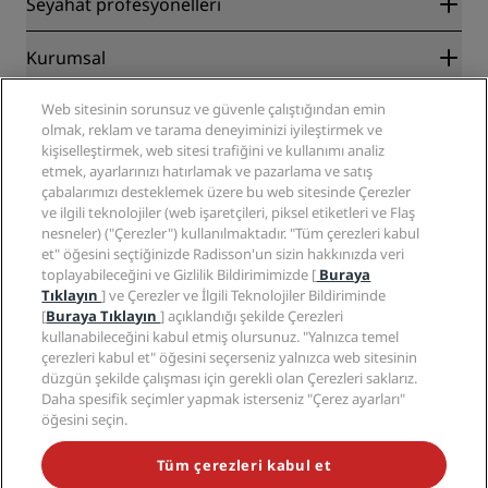
Seyahat profesyonelleri
En İyi Çevrim İçi Fiyat Garantisi
Blog
İş Ortakları
Kurumsal
Destinasyonlar
Seyahat acenteleri
Yakında açılacak oteller
Radisson Hotel Group
Yasal
Web sitesinin sorunsuz ve güvenle çalıştığından emin
Radisson Hotels Uygulaması
Medya
olmak, reklam ve tarama deneyiminizi iyileştirmek ve
Sports Approved oteller
kişiselleştirmek, web sitesi trafiğini ve kullanımı analiz
Kariyer RHG
Gizlilik Merkezi
Yardım
Aile Dostu Oteller
etmek, ayarlarınızı hatırlamak ve pazarlama ve satış
Kariyer PPHE
Yasal bildirim
Sağlık ve Güvenlik
çabalarımızı desteklemek üzere bu web sitesinde Çerezler
EHL Kariyer
Radisson Rewards hüküm ve koşulları
Tüketici uyarıları
ve ilgili teknolojiler (web işaretçileri, piksel etiketleri ve Flaş
The Club by RHG
Sosyal medya
Site kullanım sözleşmesi
nesneler) ("Çerezler") kullanılmaktadır. "Tüm çerezleri kabul
İletişim
Geliştirme fırsatları
et" öğesini seçtiğinizde Radisson'un sizin hakkınızda veri
Dijital Erişilebilirlik
SSS
Radisson Hotels Markaları
Sorumlu İşletme
toplayabileceğini ve Gizlilik Bildirimimizde [
Buraya
Modern Kölelik Beyanı
Site haritası
Tıklayın
] ve Çerezler ve İlgili Teknolojiler Bildiriminde
Satın Alma
[
Buraya Tıklayın
] açıklandığı şekilde Çerezleri
kullanabileceğini kabul etmiş olursunuz. "Yalnızca temel
çerezleri kabul et" öğesini seçerseniz yalnızca web sitesinin
düzgün şekilde çalışması için gerekli olan Çerezleri saklarız.
Daha spesifik seçimler yapmak isterseniz "Çerez ayarları"
öğesini seçin.
POPÜLER KAMPANYALARIMIZI KAÇIRMAYIN
Tüm çerezleri kabul et