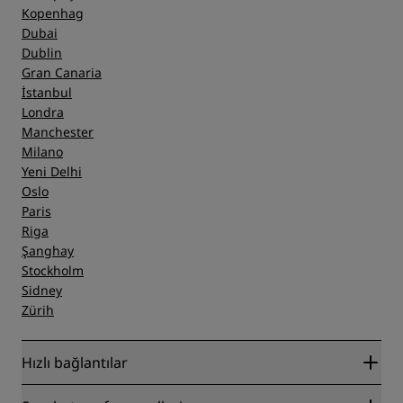
Kopenhag
Dubai
Dublin
Gran Canaria
İstanbul
Londra
Manchester
Milano
Yeni Delhi
Oslo
Paris
Riga
Şanghay
Stockholm
Sidney
Zürih
Hızlı bağlantılar
Radisson Rewards