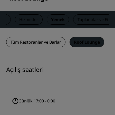
lar
Hizmetler
Yemek
Toplantılar ve Etkin
Tüm Restoranlar ve Barlar
Roof Lounge
Açılış saatleri
Günlük 17:00 - 0:00