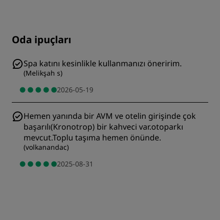
Oda ipuçları
Spa katını kesinlikle kullanmanızı öneririm.
(
Melikşah s
)
2026-05-19
Hemen yanında bir AVM ve otelin girişinde çok
başarılı(Kronotrop) bir kahveci var.otoparkı
mevcut.Toplu taşıma hemen önünde.
(
volkanandac
)
2025-08-31