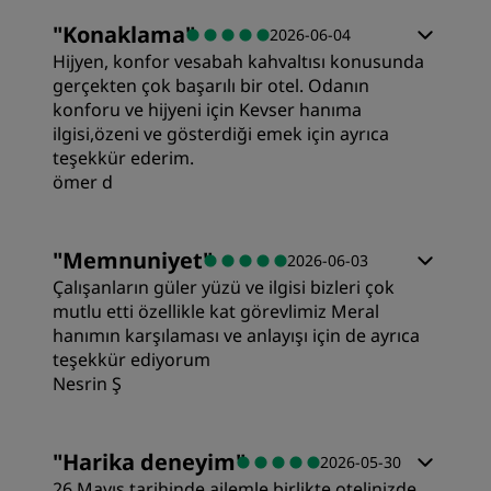
"
Konaklama
"
2026-06-04
Hijyen, konfor vesabah kahvaltısı konusunda
gerçekten çok başarılı bir otel. Odanın
konforu ve hijyeni için Kevser hanıma
ilgisi,özeni ve gösterdiği emek için ayrıca
teşekkür ederim.
ömer d
Odalar
"
Memnuniyet
"
2026-06-03
Çalışanların güler yüzü ve ilgisi bizleri çok
Değer
mutlu etti özellikle kat görevlimiz Meral
hanımın karşılaması ve anlayışı için de ayrıca
teşekkür ediyorum
Uyku Kalitesi
Nesrin Ş
Yer
"
Harika deneyim
"
2026-05-30
26 Mayıs tarihinde ailemle birlikte otelinizde