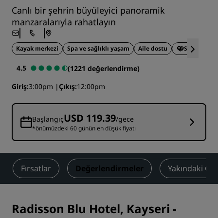
Canlı bir şehrin büyüleyici panoramik
manzaralarıyla rahatlayın
Kayak merkezi
Spa ve sağlıklı yaşam
Aile dostu
Sürdürülebi
4.5
(1221 değerlendirme)
Giriş
3:00pm
Çıkış
12:00pm
USD 119.39
Başlangıç
/gece
*önümüzdeki 60 günün en düşük fiyatı
Fırsatlar
Değerlendirmeler
Yakındaki Çe
Radisson Blu Hotel, Kayseri
-