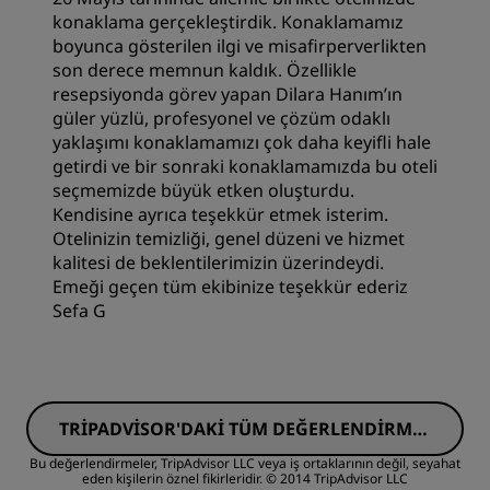
konaklama gerçekleştirdik. Konaklamamız
Temizlik
boyunca gösterilen ilgi ve misafirperverlikten
son derece memnun kaldık. Özellikle
Hizmet
resepsiyonda görev yapan Dilara Hanım’ın
güler yüzlü, profesyonel ve çözüm odaklı
yaklaşımı konaklamamızı çok daha keyifli hale
getirdi ve bir sonraki konaklamamızda bu oteli
seçmemizde büyük etken oluşturdu.
Kendisine ayrıca teşekkür etmek isterim.
Otelinizin temizliği, genel düzeni ve hizmet
kalitesi de beklentilerimizin üzerindeydi.
Emeği geçen tüm ekibinize teşekkür ederiz
Sefa G
TRIPADVISOR'DAKI TÜM DEĞERLENDIRMEL
ERI GÖRÜN
Bu değerlendirmeler, TripAdvisor LLC veya iş ortaklarının değil, seyahat
eden kişilerin öznel fikirleridir.
© 2014 TripAdvisor LLC