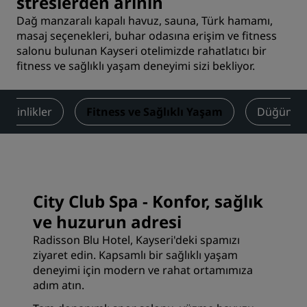
streslerden arının
Dağ manzaralı kapalı havuz, sauna, Türk hamamı,
masaj seçenekleri, buhar odasına erişim ve fitness
salonu bulunan Kayseri otelimizde rahatlatıcı bir
fitness ve sağlıklı yaşam deneyimi sizi bekliyor.
Etkinlikler
Fitness ve Sağlıklı Yaşam
Düğünler
City Club Spa - Konfor, sağlık
ve huzurun adresi
Radisson Blu Hotel, Kayseri'deki spamızı
ziyaret edin. Kapsamlı bir sağlıklı yaşam
deneyimi için modern ve rahat ortamımıza
adım atın.