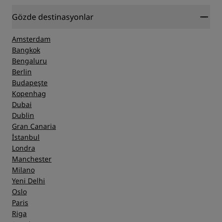
Gözde destinasyonlar
Amsterdam
Bangkok
Bengaluru
Berlin
Budapeşte
Kopenhag
Dubai
Dublin
Gran Canaria
İstanbul
Londra
Manchester
Milano
Yeni Delhi
Oslo
Paris
Riga