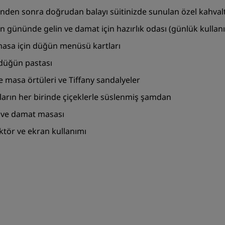
nden sonra doğrudan balayı süitinizde sunulan özel kahvalt
n gününde gelin ve damat için hazırlık odası (günlük kullan
masa için düğün menüsü kartları
 düğün pastası
fe masa örtüleri ve Tiffany sandalyeler
ların her birinde çiçeklerle süslenmiş şamdan
n ve damat masası
ektör ve ekran kullanımı