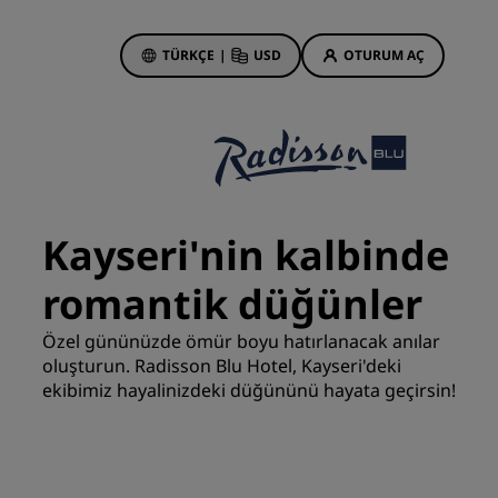
TÜRKÇE
|
USD
OTURUM AÇ
 Rewards
onlarım
Otel Fırsatları
Tekliflerimizi keşfedin
Kayseri'nin kalbinde
İlk seferin büyüsü
romantik düğünler
Deals of the Day
Erken rezervasyon
Özel gününüzde ömür boyu hatırlanacak anılar
Paketlerimize göz atın
oluşturun. Radisson Blu Hotel, Kayseri'deki
ekibimiz hayalinizdeki düğününü hayata geçirsin!
Seyahat fikirleri
Aile dostu oteller
din
Rad Pets