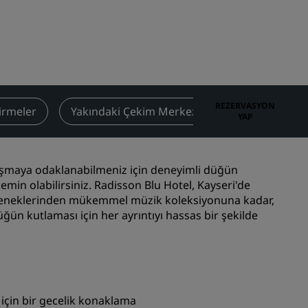
Düğün mekanları
Sürdürülebilir konaklamalar
Spor takımı konaklamaları
İş amaçlı seyahat eden
Şehir merkezi otelleri
REZERVASYON
irmeler
Yakındaki Çekim Merkezleri
İletişim
YAP
Blogumuzu ziyaret edin
Radisson Rewards
laşmaya odaklanabilmeniz için deneyimli düğün
min olabilirsiniz. Radisson Blu Hotel, Kayseri'de
Radisson Rewards'u keşfedin
çeneklerinden mükemmel müzik koleksiyonuna kadar,
Avantajlar
n kutlaması için her ayrıntıyı hassas bir şekilde
Puanlar nasıl kullanılır?
Nasıl puan kazanılır?
Bookers and Planners
sı
 için bir gecelik konaklama