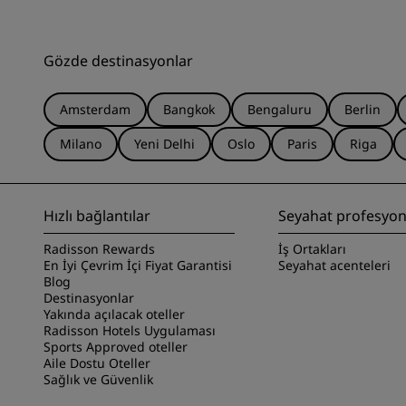
Gözde destinasyonlar
Amsterdam
Bangkok
Bengaluru
Berlin
Milano
Yeni Delhi
Oslo
Paris
Riga
Hızlı bağlantılar
Seyahat profesyone
Radisson Rewards
İş Ortakları
En İyi Çevrim İçi Fiyat Garantisi
Seyahat acenteleri
Blog
Destinasyonlar
Yakında açılacak oteller
Radisson Hotels Uygulaması
Sports Approved oteller
Aile Dostu Oteller
Sağlık ve Güvenlik