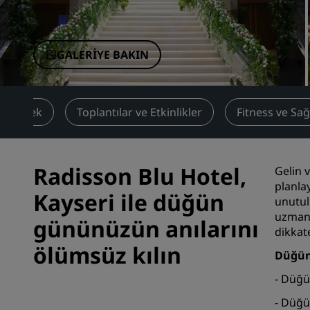
Çin'deki Bağlı Markalar
GALERIYE BAKIN
Yemek
Toplantılar ve Etkinlikler
Fitness ve Sağ
Radisson Blu Hotel,
Gelin 
planla
Kayseri ile düğün
unutul
uzman 
gününüzün anılarını
dikkate
ölümsüz kılın
Düğün
- Düğü
- Düğü