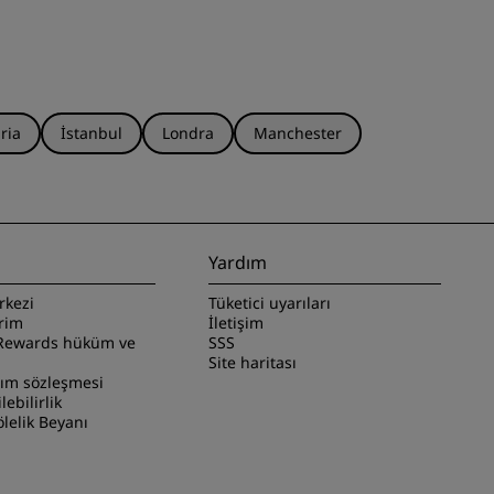
ria
İstanbul
Londra
Manchester
Yardım
rkezi
Tüketici uyarıları
irim
İletişim
Rewards hüküm ve
SSS
Site haritası
nım sözleşmesi
ilebilirlik
lelik Beyanı