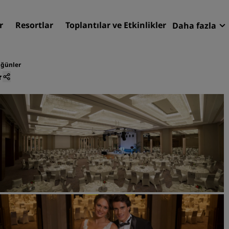
r
Resortlar
Toplantılar ve Etkinlikler
Daha fazla
Fırsatlar
Radisson
ğünler
Rezervasy
Otelinizi bulun
Destinasyonlar
Resortlar
Hizmet verilen daireler
Havaalanı otelleri
Yeni & yakında kullanıma
sunulacak oteller
Toplantılar ve Etkinlikler
Radisson Meetings'i Keşfe