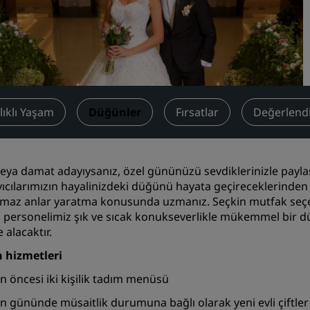
Toplantı odası rezerve edin
Fiyat Teklifi İsteyin
Etkinlik Destinasyonları
Sektör Çözümleri
lıklı Yaşam
Düğünler
Fırsatlar
Değerlend
Uçuş ara
Uçuş ara
veya damat adayıysanız, özel gününüzü sevdiklerinizle pay
Yemek
yıcılarımızın hayalinizdeki düğünü hayata geçireceklerinden e
maz anlar yaratma konusunda uzmanız. Seçkin mutfak se
Search for a restaurant
personelimiz şık ve sıcak konukseverlikle mükemmel bir düğü
 alacaktır.
Dijital Hizmetler
 hizmetleri
Radisson Hotels Uygulama
n öncesi iki kişilik tadım menüsü
n gününde müsaitlik durumuna bağlı olarak yeni evli çiftler