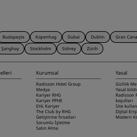
Budapeşte
Kopenhag
Dubai
Dublin
Gran Cana
Şanghay
Stockholm
Sidney
Zürih
lleri
Kurumsal
Yasal
Radisson Hotel Group
Gizlilik Me
Medya
Yasal bild
Kariyer RHG
Radisson 
Kariyer PPHE
koşulları
EHL Kariyer
Site kulla
The Club by RHG
Dijital Eriş
Geliştirme fırsatları
Modern Kö
Sorumlu İşletme
Satın Alma