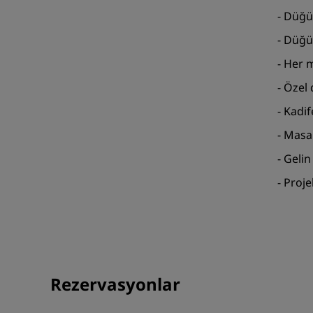
- Düğü
- Düğü
- Her 
- Özel
- Kadi
- Masa
- Geli
- Proj
Rezervasyonlar