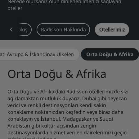
Nerede olursanız olun dinlenebilmenizi sağlayan
oteller
Park Plaza
Park Inn by Radisson
Şehir merkezi otelleri
Genel Bakış
Radisson Hakkında
Otellerimiz
Blogumuzu ziyaret edin
Prize by Radisson
Country Inn & Suites
atı Avrupa & İskandinav Ülkeleri
Orta Doğu & Afrika
Çin'deki Bağlı Markalar
Orta Doğu & Afrika
J.
Jin Jiang
Orta Doğu ve Afrika'daki Radisson otellerimizde sizi
ağırlamaktan mutluluk duyarız. Dubai gibi heyecan
verici ve renkli destinasyonları kendi sakin
Kunlun
Golden Tulip
konaklama noktanızdan keşfedin veya biraz daha
konaklayın ve İstanbul, Madagaskar ve Suudi
Arabistan gibi kültür açısından zengin
destinasyonlarda hizmet verilen dairelerimizi geçici