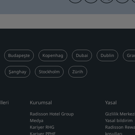
Budapeşte
Kopenhag
Dubai
Dublin
Gra
Şanghay
Stockholm
Zürih
leri
Kurumsal
Yasal
Radisson Hotel Group
Gizlilik Merkez
Medya
Yasal bildirim
Kariyer RHG
Radisson Rew
Kariyer PPHE
koşulları