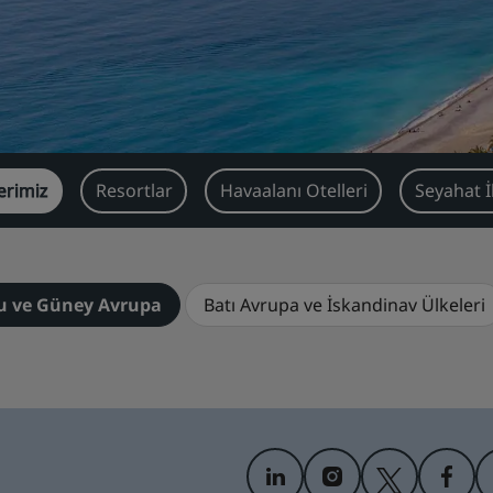
erimiz
Resortlar
Havaalanı Otelleri
Seyahat İ
u ve Güney Avrupa
Batı Avrupa ve İskandinav Ülkeleri