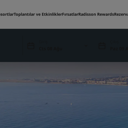
sortlar
Toplantılar ve Etkinlikler
Fırsatlar
Radisson Rewards
Rezerv
Giriş
Çıkış
Cts 08 Ağu
Paz 09 