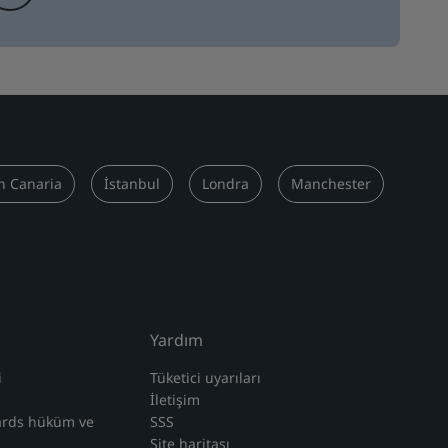
n Canaria
İstanbul
Londra
Manchester
Yardım
i
Tüketici uyarıları
İletişim
ards hüküm ve
SSS
Site haritası