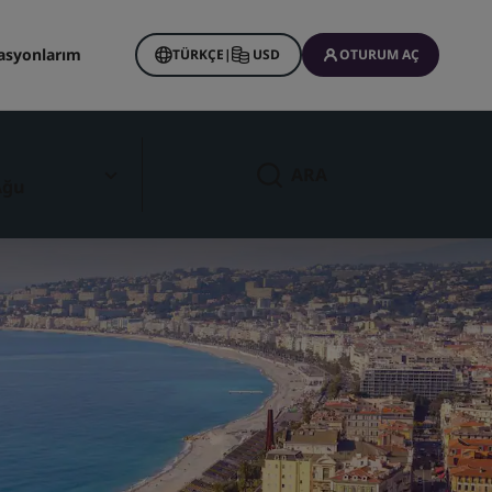
asyonlarım
TÜRKÇE
|
USD
OTURUM AÇ
ARA
Ağu