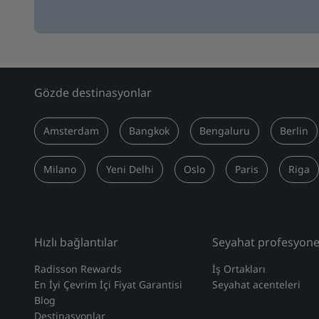
Gözde destinasyonlar
Amsterdam
Bangkok
Bengaluru
Berlin
Milano
Yeni Delhi
Oslo
Paris
Riga
Hızlı bağlantılar
Seyahat profesyonel
Radisson Rewards
İş Ortakları
En İyi Çevrim İçi Fiyat Garantisi
Seyahat acenteleri
Blog
Destinasyonlar