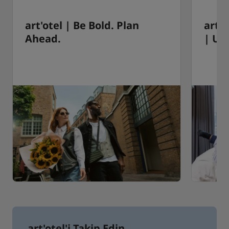
art'otel | Be Bold. Plan
art'
Ahead.
| UK
art'otel'i Takip Edin