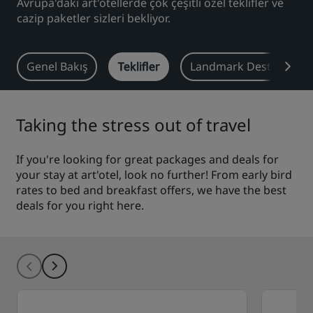
Avrupa'daki art'otellerde çok çeşitli özel teklifler ve
cazip paketler sizleri bekliyor.
Park Plaza
Park Inn by Radisson
Şehir merkezi otelleri
Genel Bakış
Teklifler
Landmark Destination
Blogumuzu ziyaret edin
Prize by Radisson
Country Inn & Suites
Taking the stress out of travel
Çin'deki Bağlı Markalar
If you're looking for great packages and deals for
J.
Jin Jiang
your stay at art'otel, look no further! From early bird
rates to bed and breakfast offers, we have the best
deals for you right here.
Kunlun
Golden Tulip