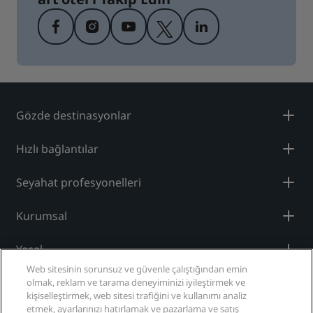
Gözde destinasyonlar
Hızlı bağlantılar
Seyahat profesyonelleri
Kurumsal
Yasal
Web sitesinin sorunsuz ve güvenle çalıştığından emin
Yardım
olmak, reklam ve tarama deneyiminizi iyileştirmek ve
kişiselleştirmek, web sitesi trafiğini ve kullanımı analiz
etmek, ayarlarınızı hatırlamak ve pazarlama ve satış