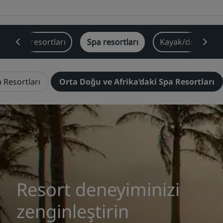
Park Plaza
Park Inn by Radisson
Şehir merkezi otelleri
Plaj resortları
Spa resortları
Kayak/dağ resort
Blogumuzu ziyaret edin
Prize by Radisson
Country Inn & Suites
a Resortları
Orta Doğu ve Afrika’daki Spa Resortları
Çin'deki Bağlı Markalar
J.
Jin Jiang
Kunlun
Golden Tulip
Resort deneyiminizi
zenginleştirin