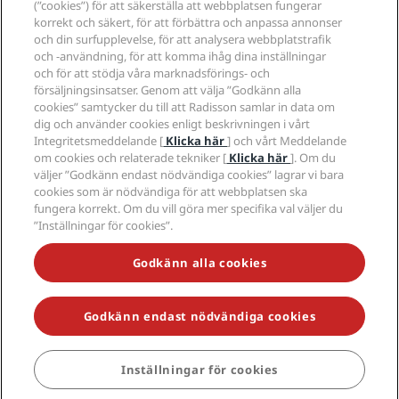
(”cookies”) för att säkerställa att webbplatsen fungerar
Jobberbjudanden RHG
Integritetscenter
Hjälp
Familjevänliga hotell
korrekt och säkert, för att förbättra och anpassa annonser
Jobberbjudanden PPHE
Juridiskt meddelande
Hälsa och säkerhet
och din surfupplevelse, för att analysera webbplatstrafik
Lediga jobb EHL
Radisson Rewards villkor
Meddelanden till konsumenter
och -användning, för att komma ihåg dina inställningar
The Club by RHG
Sociala medier
Webbplatsanvändningsavtal
och för att stödja våra marknadsförings- och
Kontakt
Utvecklingsmöjligheter
försäljningsinsatser. Genom att välja ”Godkänn alla
Digital tillgänglighet
Frågor och svar
Radisson Hotels varumärken
Ansvarsfullt företagande
cookies” samtycker du till att Radisson samlar in data om
Uttalande om modernt slaveri
Sidkarta
dig och använder cookies enligt beskrivningen i vårt
Anskaffning
Integritetsmeddelande [
Klicka här
] och vårt Meddelande
om cookies och relaterade tekniker [
Klicka här
]. Om du
väljer ”Godkänn endast nödvändiga cookies” lagrar vi bara
cookies som är nödvändiga för att webbplatsen ska
fungera korrekt. Om du vill göra mer specifika val väljer du
”Inställningar för cookies”.
MISSA INTE VÅRA MEST POPULÄRA ERBJUDANDEN
Godkänn alla cookies
Godkänn endast nödvändiga cookies
© 2026 Radisson Hotel Group.
Med ensamrätt. RHG Radisson Hotel
Group, Radisson, Radisson RED, Radisson Blu, Radisson Collection,
Radisson Individuals, Park Plaza, Park Inn, Country Inn & Suites, Prize by
Radisson, Radisson Rewards och Radisson Meetings är varumärken
Inställningar för cookies
BOKA
som tillhör Radisson Hotel Group.