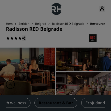
Hem
Serbien
Belgrad
Radisson RED Belgrade
Restaurant & 
Radisson RED Belgrade
ss och wellness
Restaurant & Bar
Erbjudanden