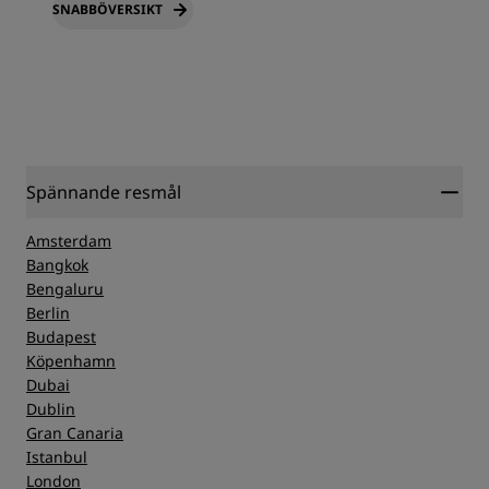
SNABBÖVERSIKT
Spännande resmål
Amsterdam
Bangkok
Bengaluru
Berlin
Budapest
Köpenhamn
Dubai
Dublin
Gran Canaria
Istanbul
London