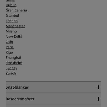
Dublin
Gran Canaria
Istanbul
London
Manchester
Milano
New Delhi
Oslo
Paris
Riga
Shanghai
Stockholm
Sydney
Zürich
Snabblänkar
Radisson Rewards
Researrangörer
Garanti om lägsta pris online