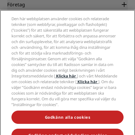
Blog
Samarbetspartners
Företag
Destinationer
Resebyråer
Nya och kommande hotell
Radisson Hotel Group
Juridiskt
Den här webbplatsen använder cookies och relaterade
Radisson Hotels APP
Media
tekniker (som webbfyrar, pixeltaggar och flashobjekt)
Hotell godkända för sporter
(”cookies”) för att säkerställa att webbplatsen fungerar
Jobberbjudanden RHG
Integritetscenter
Hjälp
Familjevänliga hotell
korrekt och säkert, för att förbättra och anpassa annonser
Jobberbjudanden PPHE
Juridiskt meddelande
Hälsa och säkerhet
och din surfupplevelse, för att analysera webbplatstrafik
Lediga jobb EHL
Radisson Rewards villkor
Meddelanden till konsumenter
och -användning, för att komma ihåg dina inställningar
The Club by RHG
Sociala medier
Webbplatsanvändningsavtal
och för att stödja våra marknadsförings- och
Kontakt
Utvecklingsmöjligheter
försäljningsinsatser. Genom att välja ”Godkänn alla
Digital tillgänglighet
Frågor och svar
Radisson Hotels varumärken
Ansvarsfullt företagande
cookies” samtycker du till att Radisson samlar in data om
Uttalande om modernt slaveri
Sidkarta
dig och använder cookies enligt beskrivningen i vårt
Anskaffning
Integritetsmeddelande [
Klicka här
] och vårt Meddelande
om cookies och relaterade tekniker [
Klicka här
]. Om du
väljer ”Godkänn endast nödvändiga cookies” lagrar vi bara
cookies som är nödvändiga för att webbplatsen ska
fungera korrekt. Om du vill göra mer specifika val väljer du
”Inställningar för cookies”.
MISSA INTE VÅRA MEST POPULÄRA ERBJUDANDEN
Godkänn alla cookies