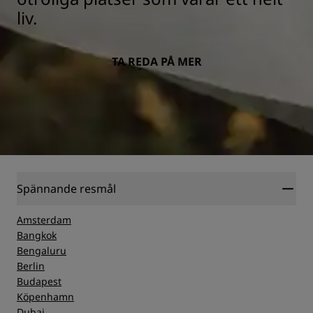
liv.
TA REDA PÅ MER
Spännande resmål
Amsterdam
Bangkok
Bengaluru
Berlin
Budapest
Köpenhamn
Dubai