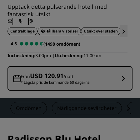
Upptäck detta pulserande hotell med
fantastisk utsikt
Centralt läge
Hållbara vistelser
Utsikt över staden
Perfekt f
4.5
(1498 omdömen)
Incheckning
3:00pm
Utcheckning
11:00am
USD 120.91
Från
/natt
* Lägsta pris de kommande 60 dagarna
n
Omdömen
Närliggande sevärdheter
Ko
Radisson Blu Hotel,