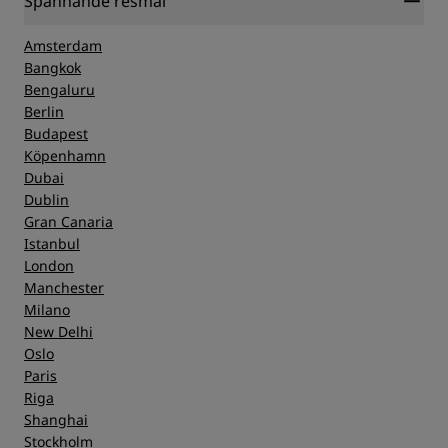
Spännande resmål
Amsterdam
Bangkok
Bengaluru
Berlin
Budapest
Köpenhamn
Dubai
Dublin
Gran Canaria
Istanbul
London
Manchester
Milano
New Delhi
Oslo
Paris
Riga
Shanghai
Stockholm