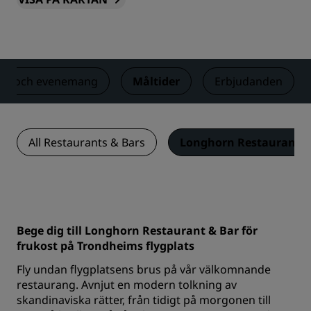
en och evenemang
Måltider
Erbjudanden
All Restaurants & Bars
Longhorn Restaurant &
Bege dig till Longhorn Restaurant & Bar för
frukost på Trondheims flygplats
Fly undan flygplatsens brus på vår välkomnande
restaurang. Avnjut en modern tolkning av
skandinaviska rätter, från tidigt på morgonen till