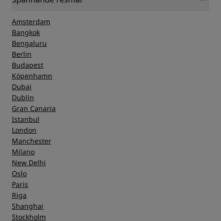
Amsterdam
Bangkok
Bengaluru
Berlin
Budapest
Köpenhamn
Dubai
Dublin
Gran Canaria
Istanbul
London
Manchester
Milano
New Delhi
Oslo
Paris
Riga
Shanghai
Stockholm