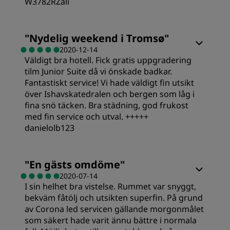
W3782RZali
Läge
Rum
"
Nydelig weekend i Tromsø
"
2020-12-14
Renlighet
Väldigt bra hotell. Fick gratis uppgradering
Standard
tilm Junior Suite då vi önskade badkar.
Fantastiskt service! Vi hade väldigt fin utsikt
Service
Sovkvalitet
över Ishavskatedralen och bergen som låg i
fina snö täcken. Bra städning, god frukost
med fin service och utval. +++++
Läge
danielolb123
Renlighet
"
En gästs omdöme
"
2020-07-14
I sin helhet bra vistelse. Rummet var snyggt,
Service
bekväm fåtölj och utsikten superfin. På grund
av Corona led servicen gällande morgonmålet
som säkert hade varit ännu bättre i normala