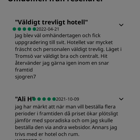
"
Väldigt trevligt hotell
"
2022-04-21
Jag blev väl omhändertagen och fick
uppgradering till svit. Hotellet var mycket
fräscht och personalen väldigt trevlig. Läget i
Tromsö var väldigt bra och centralt. Hit
återvänder jag gärna igen inom en snar
framtid
sjogren7
Rum
"
Ali H
"
2021-10-09
jag har märkt att när man vill beställa flera
Standard
perioder i framtiden då priset ökar plötsligt
jämför med sporadiska och om jag skulle
beställa den via andra websidor. Annars jag
Sovkvalitet
trivs med er hotel och rum.