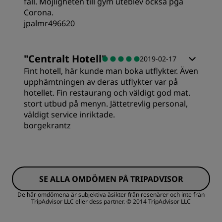
fall. Möjligheten till gym uteblev också pga
Corona.
jpalmr496620
Rum
"
Centralt Hotell
"
2019-02-17
Fint hotell, här kunde man boka utflykter. Även
Standard
upphämtningen av deras utflykter var på
hotellet. Fin restaurang och väldigt god mat.
stort utbud på menyn. Jättetrevlig personal,
Sovkvalitet
väldigt service inriktade.
borgekrantz
Läge
Renlighet
SE ALLA OMDÖMEN PÅ TRIPADVISOR
De här omdömena är subjektiva åsikter från resenärer och inte från
TripAdvisor LLC eller dess partner.
© 2014 TripAdvisor LLC
Service