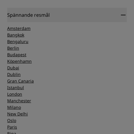
Spännande resmål
Amsterdam
Bangkok
Bengaluru
Berlin
Budapest
Köpenhamn
Dubai
Dublin
Gran Canaria
Istanbul
London
Manchester
Milano
New Delhi
Oslo
Paris
Riga