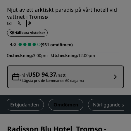
Njut av ett arktiskt paradis på vårt hotell vid
vattnet i Tromsø
Hållbara vistelser
4.0
(931 omdömen)
Incheckning
3:00pm
Utcheckning
12:00pm
USD 94.37
Från
/natt
* Lägsta pris de kommande 60 dagarna
Erbjudanden
Omdömen
Närliggande sev
Radisson Blu Hotel, Tromso
-