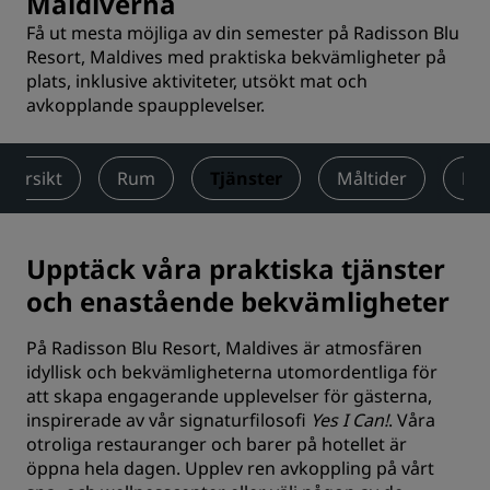
Maldiverna
Få ut mesta möjliga av din semester på Radisson Blu
Resort, Maldives med praktiska bekvämligheter på
plats, inklusive aktiviteter, utsökt mat och
avkopplande spaupplevelser.
Översikt
Rum
Tjänster
Måltider
För
Upptäck våra praktiska tjänster
och enastående bekvämligheter
På Radisson Blu Resort, Maldives är atmosfären
idyllisk och bekvämligheterna utomordentliga för
att skapa engagerande upplevelser för gästerna,
inspirerade av vår signaturfilosofi
Yes I Can!
. Våra
otroliga restauranger och barer på hotellet är
öppna hela dagen. Upplev ren avkoppling på vårt