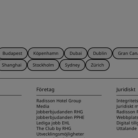
Budapest
Köpenhamn
Dubai
Dublin
Gran Can
Shanghai
Stockholm
Sydney
Zürich
Företag
Juridiskt
Radisson Hotel Group
Integritet
Media
Juridiskt
Jobberbjudanden RHG
Radisson R
Jobberbjudanden PPHE
Webbplats
Lediga jobb EHL
Digital til
The Club by RHG
Uttalande
Utvecklingsmöjligheter