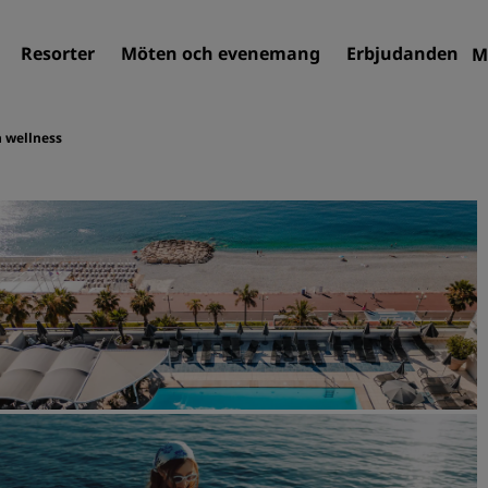
Resorter
Möten och evenemang
Erbjudanden
M
h wellness
Sök efter hotell
Destinationer
Resorter
Servicelägenheter
Flygplatshotell
Nya och kommande hotell
Möten och evenemang
Upptäck Radisson Meeting
Boka en möteslokal