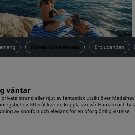
Begär en offert
Evenemangsdestinationer
Branschlösningar
Sök flyg
nemang
‌Fitness och wellness
Erbjudanden
Sök flyg
Måltider
Sök efter en restaurang
ng väntar
år privata strand eller njut av fantastisk utsikt över Medelha
Digitala tjänster
träningsbehov. Efteråt kan du koppla av i vår Hamam och bast
andning av komfort och elegans för en oförglömlig vistelse.
Radisson Hotels app