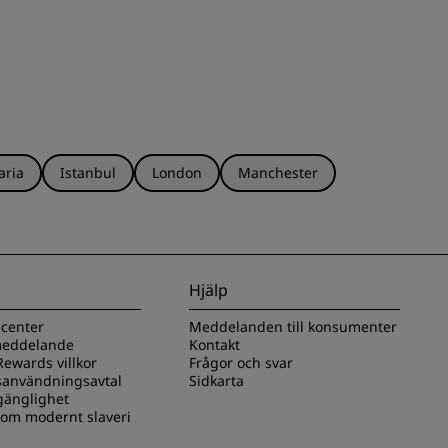
aria
Istanbul
London
Manchester
Hjälp
scenter
Meddelanden till konsumenter
 meddelande
Kontakt
ewards villkor
Frågor och svar
användningsavtal
Sidkarta
lgänglighet
 om modernt slaveri