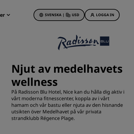
er
SVENSKA
|
USD
LOGGA IN
Radisson Rewards
Mina bokningar
Hotellerbjudanden
Upptäck våra erbjudanden
Njut av medelhavets
Första gången gillt
wellness
Deals of the Day
Förhandsboka
På Radisson Blu Hotel, Nice kan du hålla dig aktiv i
Se våra paket
vårt moderna fitnesscenter, koppla av i vårt
hamam och vår bastu eller njuta av den hisnande
utsikten över Medelhavet på vår privata
Reseidéer
strandklubb Régence Plage.
s
Familjevänliga hotell
Rad Pets