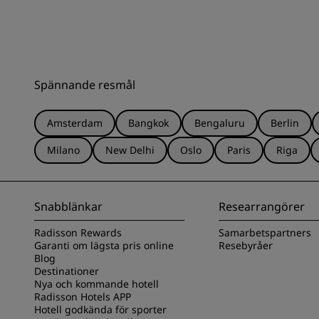
Spännande resmål
Amsterdam
Bangkok
Bengaluru
Berlin
Milano
New Delhi
Oslo
Paris
Riga
Snabblänkar
Researrangörer
Radisson Rewards
Samarbetspartners
Garanti om lägsta pris online
Resebyråer
Blog
Destinationer
Nya och kommande hotell
Radisson Hotels APP
Hotell godkända för sporter