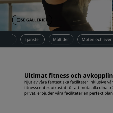
Närstående företag i Kina
SE GALLERIET
Rum
Tjänster
Måltider
Möten och eve
Ultimat fitness och avkoppli
Njut av våra fantastiska faciliteter, inklusive v
fitnesscenter, utrustat för att möta alla dina 
privat, erbjuder våra faciliteter en perfekt bl