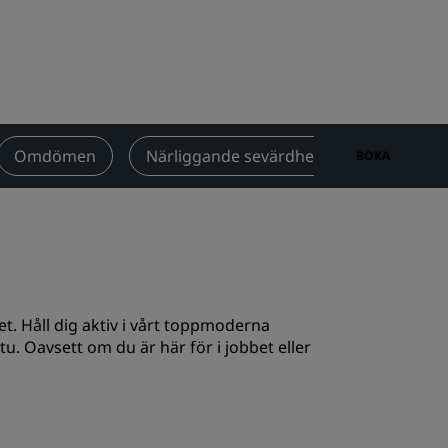
Bröllopslokaler
Hållbara vistelser
Vistelse för idrottslag
Affärsresenär
Hotell i centrum
Omdömen
Närliggande sevärdheter
Kontakt
BOKA
Besök vår blogg
Radisson Rewards
Upptäck Radisson Rewards
Förmåner
vet. Håll dig aktiv i vårt toppmoderna
Så här använder du poäng
u. Oavsett om du är här för i jobbet eller
Så här tjänar du poäng
Bookers and Planners