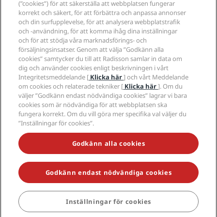
Hotell godkända för sporter
(”cookies”) för att säkerställa att webbplatsen fungerar
Jobberbjudanden RHG
Integritetscenter
Hjälp
Familjevänliga hotell
korrekt och säkert, för att förbättra och anpassa annonser
Jobberbjudanden PPHE
Juridiskt meddelande
Hälsa och säkerhet
och din surfupplevelse, för att analysera webbplatstrafik
Lediga jobb EHL
Radisson Rewards villkor
och -användning, för att komma ihåg dina inställningar
Meddelanden till konsumenter
The Club by RHG
Sociala medier
Webbplatsanvändningsavtal
och för att stödja våra marknadsförings- och
Kontakt
Utvecklingsmöjligheter
försäljningsinsatser. Genom att välja ”Godkänn alla
Digital tillgänglighet
Frågor och svar
Radisson Hotels varumärken
Ansvarsfullt företagande
cookies” samtycker du till att Radisson samlar in data om
Uttalande om modernt slaveri
Sidkarta
dig och använder cookies enligt beskrivningen i vårt
Anskaffning
Integritetsmeddelande [
Klicka här
] och vårt Meddelande
om cookies och relaterade tekniker [
Klicka här
]. Om du
väljer ”Godkänn endast nödvändiga cookies” lagrar vi bara
cookies som är nödvändiga för att webbplatsen ska
fungera korrekt. Om du vill göra mer specifika val väljer du
”Inställningar för cookies”.
MISSA INTE VÅRA MEST POPULÄRA ERBJUDANDEN
Godkänn alla cookies
Godkänn endast nödvändiga cookies
© 2026 Radisson Hotel Group.
Med ensamrätt. RHG Radisson Hotel
Group, Radisson, Radisson RED, Radisson Blu, Radisson Collection,
Radisson Individuals, Park Plaza, Park Inn, Country Inn & Suites, Prize by
Radisson, Radisson Rewards och Radisson Meetings är varumärken
Inställningar för cookies
BOKA
som tillhör Radisson Hotel Group.