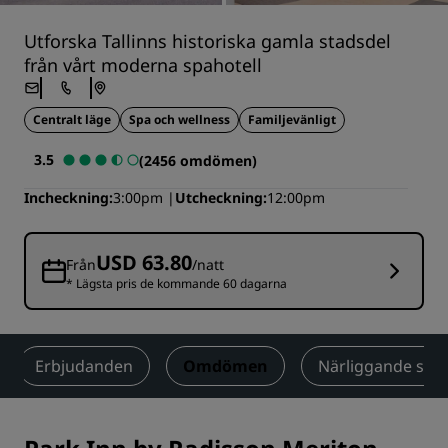
Utforska Tallinns historiska gamla stadsdel
från vårt moderna spahotell
Centralt läge
Spa och wellness
Familjevänligt
3.5
(2456 omdömen)
Incheckning
3:00pm
Utcheckning
12:00pm
USD 63.80
Från
/natt
* Lägsta pris de kommande 60 dagarna
Erbjudanden
Omdömen
Närliggande sev