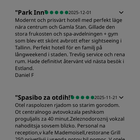
"
Park Inn
"
2025-12-01
Modernt och prisvärt hotell med perfekt läge
nära centrum och Gamla Stan. Gillade den
stora frukosten och spa-avdelningen + gym
som blev ett skönt avbrott efter sightseeing i
Tallinn. Perfekt hotell för en familj på
långweekend i staden. Trevlig service och rena
rum. Hade definitivt återvänt vid nästa besök i
Estland.
Daniel F
"
Spasibo za otdih!
"
2025-11-21
Otel raspolozen rjadom so starim gorodom.
Ot centralnogo avtovokzala peshkom
proguljalis za 40 minut.Zeleznodoroznij vokzal
nahoditsja sovsem blizko. Personal na
reception,v kafe Mademoisell,restorane Grill
250 privetlivij i vsegda gotov bil pomoc. V otele