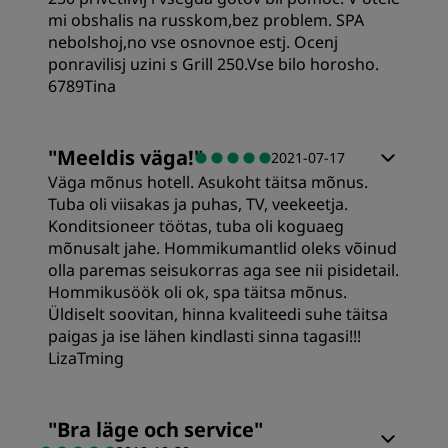
mi obshalis na russkom,bez problem. SPA
nebolshoj,no vse osnovnoe estj. Ocenj
ponravilisj uzini s Grill 250.Vse bilo horosho.
6789Tina
Rum
"
Meeldis väga!
"
2021-07-17
Väga mõnus hotell. Asukoht täitsa mõnus.
Standard
Tuba oli viisakas ja puhas, TV, veekeetja.
Konditsioneer töötas, tuba oli koguaeg
mõnusalt jahe. Hommikumantlid oleks võinud
Sovkvalitet
olla paremas seisukorras aga see nii pisidetail.
Hommikusöök oli ok, spa täitsa mõnus.
Üldiselt soovitan, hinna kvaliteedi suhe täitsa
Läge
paigas ja ise lähen kindlasti sinna tagasi!!!
LizaTming
Renlighet
Rum
"
Bra läge och service
"