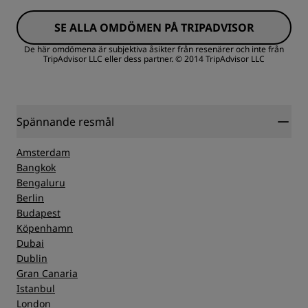
SE ALLA OMDÖMEN PÅ TRIPADVISOR
Standard
De här omdömena är subjektiva åsikter från resenärer och inte från
TripAdvisor LLC eller dess partner.
© 2014 TripAdvisor LLC
Sovkvalitet
Läge
Spännande resmål
Amsterdam
Renlighet
Bangkok
Bengaluru
Berlin
Service
Budapest
Köpenhamn
Dubai
Dublin
Gran Canaria
Istanbul
London