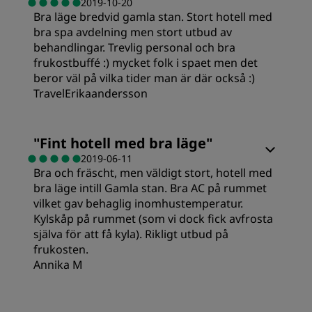
Service
2019-10-20
Bra läge bredvid gamla stan. Stort hotell med
Standard
bra spa avdelning men stort utbud av
behandlingar. Trevlig personal och bra
Sovkvalitet
frukostbuffé :) mycket folk i spaet men det
beror väl på vilka tider man är där också :)
TravelErikaandersson
Läge
"
Fint hotell med bra läge
"
Renlighet
2019-06-11
Bra och fräscht, men väldigt stort, hotell med
bra läge intill Gamla stan. Bra AC på rummet
Service
vilket gav behaglig inomhustemperatur.
Kylskåp på rummet (som vi dock fick avfrosta
själva för att få kyla). Rikligt utbud på
frukosten.
Annika M
Rum