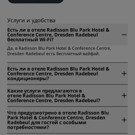
Услуги и удобства
Есть ли в отеле Radisson Blu Park Hotel &
Conference Centre, Dresden Radebeul
бесплатный Wi-Fi?
Да, в Radisson Blu Park Hotel & Conference Centre,
Dresden Radebeul есть бесплатный вайфай.
Есть ли в отеле Radisson Blu Park Hotel &
Conference Centre, Dresden Radebeul
кондиционеры?
Да, в Radisson Blu Park Hotel & Conference Centre,
Какие услуги предлагаются в
Dresden Radebeul есть кондиционеры.
отеле Radisson Blu Park Hotel &
Conference Centre, Dresden Radebeul?
Услуги, которые предлагает Radisson Blu Park Hotel &
Что предусмотрено в отеле Radisson Blu
Conference Centre, Dresden Radebeul: Фитнес-центр,
Park Hotel & Conference Centre, Dresden
Бесплатный вайфай, Помещения для мероприятий,
Radebeul для гостей с особыми
Парковка, Спа-салон, Доступность для гостей с
потребностями?
ограниченными возможностями, Аренда велосипедов,