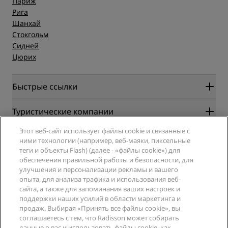
Париж
Рига
Шанхай
Стокгольм
Сидней
Цюрих
Быстрые ссылки
Radisson Rewards
Туристические компании
Гарантия лучшей цены онлайн
Этот веб-сайт использует файлы cookie и связанные с
Blog
Партнеры
Компания
ними технологии (например, веб-маяки, пиксельные
Направления
Турагенты
теги и объекты Flash) (далее - «файлы cookie») для
Новые и будущие отели
Radisson Hotel Group
обеспечения правильной работы и безопасности, для
Юридическая информация
Приложение Radisson Hotels
улучшения и персонализации рекламы и вашего
СМИ
Отели со статусом Sports Approved
опыта, для анализа трафика и использования веб-
Вакансии в RHG
Центр конфиденциальности
Помощь
Отели для семейного отдыха
сайта, а также для запоминания ваших настроек и
Вакансии в PPHE
Правовая оговорка
Охрана здоровья и безопасность
поддержки наших усилий в области маркетинга и
Вакансии в EHL
Условия и положения программы Radisson Rewards
продаж. Выбирая «Принять все файлы cookie», вы
Уведомления для клиентов
The Club by RHG
Социальные сети
Соглашение о пользовании сайтом
соглашаетесь с тем, что Radisson может собирать
Контактная информация
Возможности развития
данные о вас и использовать файлы cookie, как