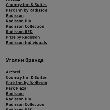
Country Inn & Suites
Park Plaza
Park Inn by Radisson
Park Inn by Radisson
Отели в центре города
Radisson
Radisson Blu
Radisson Collection
Посетите наш блог
Radisson RED
Prize by Radisson
Country Inn & Suites
Prize by Radisson
Radisson Individuals
Аффилированные бренды в Китае
J.
Jin Jiang
Уголки бренда
Art’otel
Country Inn & Suites
Park Inn by Radisson
Kunlun
Golden Tulip
Park Plaza
Radisson
Radisson Blu
Radisson Collection
Radisson RED