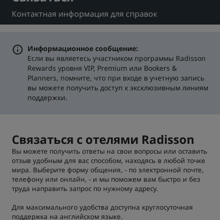
Контактная информация для справок
Park Plaza
Park Inn by Radisson
Отели в центре города
Информационное сообщение:
Посетите наш блог
Если вы являетесь участником программы Radisson
Prize by Radisson
Country Inn & Suites
Rewards уровня VIP, Premium или Bookers &
Planners, помните, что при входе в учетную запись
вы можете получить доступ к эксклюзивным линиям
поддержки.
Аффилированные бренды в Китае
J.
Jin Jiang
Связаться с отелями Radisson
Вы можете получить ответы на свои вопросы или оставить
отзыв удобным для вас способом, находясь в любой точке
Kunlun
Golden Tulip
мира. Выберите форму общения, - по электронной почте,
телефону или онлайн, - и мы поможем вам быстро и без
труда направить запрос по нужному адресу.
Для максимального удобства доступна круглосуточная
поддержка на английском языке.