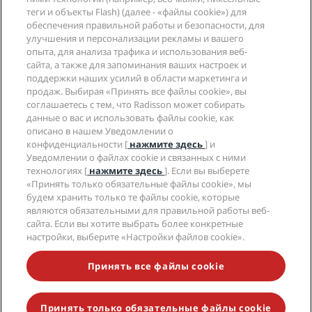
Направления
Турагенты
теги и объекты Flash) (далее - «файлы cookie») для
Новые и будущие отели
Radisson Hotel Group
обеспечения правильной работы и безопасности, для
Юридическая информация
Приложение Radisson Hotels
улучшения и персонализации рекламы и вашего
СМИ
Отели со статусом Sports Approved
опыта, для анализа трафика и использования веб-
Вакансии в RHG
Центр конфиденциальности
Помощь
Отели для семейного отдыха
сайта, а также для запоминания ваших настроек и
Вакансии в PPHE
Правовая оговорка
Охрана здоровья и безопасность
поддержки наших усилий в области маркетинга и
Вакансии в EHL
Условия и положения программы Radisson Rewards
продаж. Выбирая «Принять все файлы cookie», вы
Уведомления для клиентов
The Club by RHG
Социальные сети
Соглашение о пользовании сайтом
соглашаетесь с тем, что Radisson может собирать
Контактная информация
Возможности развития
данные о вас и использовать файлы cookie, как
Цифровая доступность
Часто задаваемые вопросы
Бренды Radisson Hotels
Социально ответственный бизнес
описано в нашем Уведомлении о
Заявление о современном рабстве
Карта сайта
конфиденциальности [
нажмите здесь
] и
Закупки
Уведомлении о файлах cookie и связанных с ними
технологиях [
нажмите здесь
]. Если вы выберете
«Принять только обязательные файлы cookie», мы
будем хранить только те файлы cookie, которые
являются обязательными для правильной работы веб-
сайта. Если вы хотите выбрать более конкретные
настройки, выберите «Настройки файлов cookie».
НЕ ПРОПУСТИТЕ НАШИ ПРЕДЛОЖЕНИЯ,
ПОЛЬЗУЮЩИЕСЯ НАИБОЛЬШЕЙ ПОПУЛЯРНОСТЬЮ
Принять все файлы cookie
Принять только обязательные файлы cookie