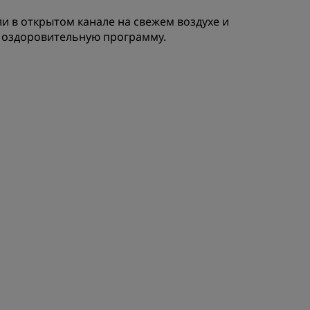
els
Как заработать баллы
 в открытом канале на свежем воздухе и
ь оздоровительную программу.
Bookers and Planners
ЗАРЕГИСТРИРОВАТЬСЯ