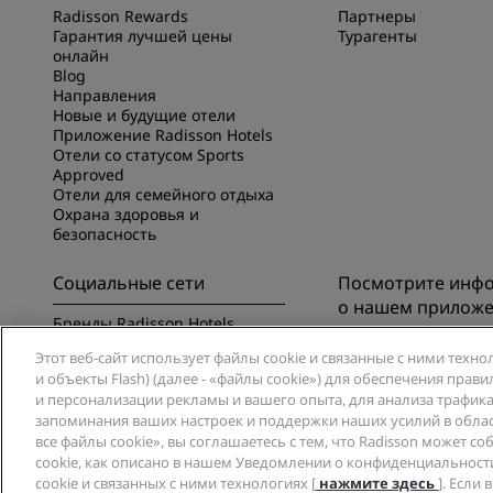
Radisson Rewards
Партнеры
Гарантия лучшей цены
Турагенты
онлайн
Blog
Направления
Новые и будущие отели
Приложение Radisson Hotels
Отели со статусом Sports
Approved
Отели для семейного отдыха
Охрана здоровья и
безопасность
Социальные сети
Посмотрите инф
о нашем прилож
Бренды Radisson Hotels
Познакомьтесь с п
Этот веб-сайт использует файлы cookie и связанные с ними техно
Radisson Hotels
и объекты Flash) (далее - «файлы cookie») для обеспечения пра
и персонализации рекламы и вашего опыта, для анализа трафика 
запоминания ваших настроек и поддержки наших усилий в обла
все файлы cookie», вы соглашаетесь с тем, что Radisson может с
cookie, как описано в нашем Уведомлении о конфиденциальности
cookie и связанных с ними технологиях [
нажмите здесь
]. Если