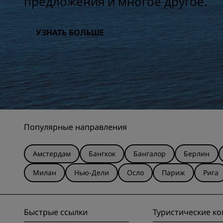
предложения и многое другое.
УЗНАТЬ БОЛЬШЕ
Популярные направления
Амстердам
Бангкок
Бангалор
Берлин
Милан
Нью-Дели
Осло
Париж
Рига
Быстрые ссылки
Туристические к