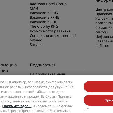
информ
Radisson Hotel Group
СМИ
Центр ко
Вакансии в RHG
Правовая 
Вакансии в PPHE
Условия 
Вакансии в EHL
программ
The Club by RHG
Соглашен
Возможности развития
сайтом
Социально ответственный
Цифровая
бизнес
Заявлени
Закупки
рабстве
ормацию
Подписаться
ении
Не пропустите наши
предложения, пользующиеся
риложением
логии (например, веб-маяки, пиксельные теги
наибольшей популярностью
вильной работы и безопасности, для улучшения
и использования веб-сайта, а также для
сти маркетинга и продаж. Выбирая «Принять
Прин
обирать данные о вас и использовать файлы
 [
нажмите здесь
] и Уведомлении о файлах
 вы выберете «Принять только обязательные