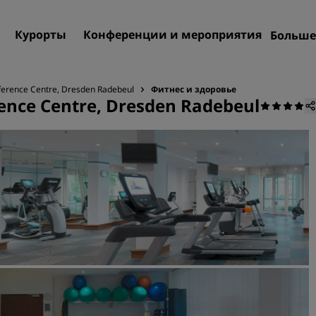
Курорты
Конференции и мероприятия
Больше
Пре
Rad
nference Centre, Dresden Radebeul
Фитнес и здоровье
rence Centre, Dresden Radebeul
Мои
Поиск отеля
Направления
Курорты
Апартаменты с обслужив
Отели при аэропорте
Новые и будущие отели
Конференции и меропр
Откройте для себя Radiss
Meetings