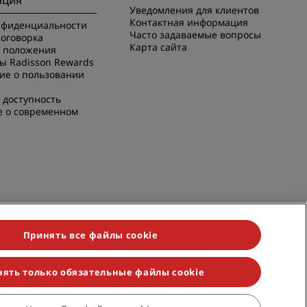
ация
Уведомления для клиентов
Контактная информация
нфиденциальности
Часто задаваемые вопросы
оговорка
Карта сайта
и положения
ы Radisson Rewards
ие о пользовании
 доступность
е о современном
Принять все файлы cookie
ять только обязательные файлы cookie