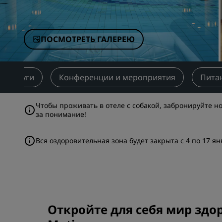
Аффилированные бренды в Китае
ПОСМОТРЕТЬ ГАЛЕРЕЮ
Услуги
Конференции и мероприятия
Пита
Чтобы проживать в отеле с собакой, забронируйте н
за понимание!
Вся оздоровительная зона будет закрыта с 4 по 17 я
Откройте для себя мир здор