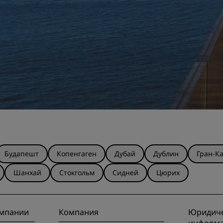
Будапешт
Копенгаген
Дубай
Дублин
Гран-К
Шанхай
Стокгольм
Сидней
Цюрих
омпании
Компания
Юридиче