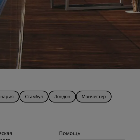
анария
Стамбул
Лондон
Манчестер
ская
Помощь