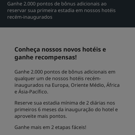
Ganhe 2.000 pontos de bônus adicionais ao
Park Plaza
Park Inn by Radisson
reservar sua primeira estadia em nossos hotéis
Hotéis no centro da cidade
recém-inaugurados
Acesse nosso blog
Prize by Radisson
Country Inn & Suites
Conheça nossos novos hotéis e
ganhe recompensas!
Marcas afiliadas na China
Ganhe 2.000 pontos de bônus adicionais em
J.
Jin Jiang
qualquer um de nossos hotéis recém-
inaugurados na Europa, Oriente Médio, África
e Ásia-Pacífico.
Kunlun
Golden Tulip
Reserve sua estadia mínima de 2 diárias nos
primeiros 6 meses da inauguração do hotel e
aproveite mais pontos.
Ganhe mais em 2 etapas fáceis!