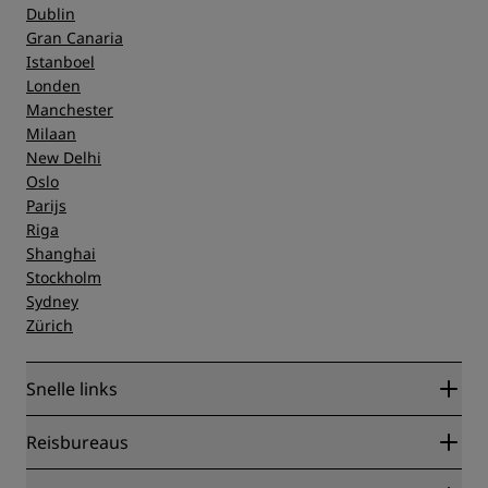
Dublin
Gran Canaria
Istanboel
Londen
Manchester
Milaan
New Delhi
Oslo
Parijs
Riga
Shanghai
Stockholm
Sydney
Zürich
Snelle links
Radisson Rewards
Reisbureaus
Garantie beste online tarief
Blog