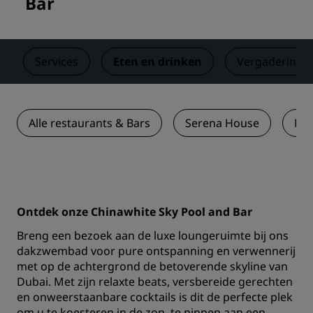
Bar
Services
Eten en drinken
Vergaderinge
Alle restaurants & Bars
Serena House
Mil
Ontdek onze Chinawhite Sky Pool and Bar
Breng een bezoek aan de luxe loungeruimte bij ons
dakzwembad voor pure ontspanning en verwennerij
met op de achtergrond de betoverende skyline van
Dubai. Met zijn relaxte beats, versbereide gerechten
en onweerstaanbare cocktails is dit de perfecte plek
om u te koesteren in de zon, te nippen aan een