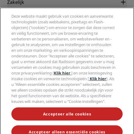
Partners
Zakelijk
Bestemmingen
Reisagenten
Nieuwe en verwachte hotels
Radisson Hotel Group
Juridisch
Deze website maakt gebruik van cookies en aanverwante
Radisson Hotels-app
Media
technologieën (zoals webbakens, pixeltags en Flash-
Sports Approved-hotels
objecten) ("cookies") om ervoor te zorgen dat deze correct
Vacatures RHG
Privacycentrum
Help
Gezinsvriendelijk hotels
en veilig functioneert, om uw browse-ervaring te
Vacatures PPHE
Juridische kennisgeving
Gezondheid en veiligheid
verbeteren en te personaliseren, om websiteverkeer en -
Vacatures EHL
Algemene voorwaarden voor Radisson Rewards
Waarschuwingen voor consumenten
gebruik te analyseren, om uw instellingen te onthouden
The Club by RHG
Social media
Gebruikersovereenkomst site
en om onze marketing- en verkoopinspanningen te
Contactgegevens
Hotelontwikkeling
ondersteunen. Door "Accepteer alle cookies" te selecteren,
Digitale toegankelijkheid
Veelgestelde vragen
Radisson Hotels Brands
Duurzaam ondernemen
gaat u ermee akkoord dat Radisson gegevens over u mag
Verklaring inzake moderne slavernij
Sitemap
verzamelen en cookies mag gebruiken zoals beschreven in
Inkoop
onze privacyverklaring [
Klik hier
] en onze kennisgeving
inzake cookies en verwante technologieën [
Klik hier
]. Als
u "Alleen essentiële cookies accepteren" selecteert, zullen
we alleen cookies opslaan die strikt noodzakelijk zijn voor
het goed functioneren van de website. Als u specifiekere
keuzes wilt maken, selecteert u "Cookie-instellingen".
MIS NOOIT MEER ONZE POPULAIRSTE AANBIEDINGEN
Accepteer alle cookies
Accepteer alleen essentiële cookies