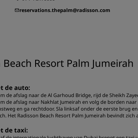
Boek een vergaderruimte
reservations.thepalm@radisson.com
Een offerte aanvragen
Evenementbestemmingen
Branche-oplossingen
Vluchten zoeken
n Beach Resort Palm Jumeirah
Vluchten zoeken
Dineren
t de auto:
Zoek een restaurant
m de afslag naar de Al Garhoud Bridge, rijd de Sheikh Zayed
m de afslag naar Nakhlat Jumeirah en volg de borden naar 
nstweg en ga rechtdoor. Sla linksaf onder de eerste brug 
Digitale services
ch. Het Radisson Beach Resort Palm Jumeirah bevindt zich 
Radisson Hotels-app
t de taxi:
af de internationale luchthaven van Dubai brengt een taxi 