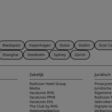
Boedapest
Kopenhagen
Dubai
Dublin
Gran Ca
Shanghai
Stockholm
Sydney
Zürich
Zakelijk
Juridisch
Radisson Hotel Group
Privacyce
Media
Juridische
Vacatures RHG
Algemene 
Vacatures PPHE
Radisson 
Vacatures EHL
Gebruiker
The Club by RHG
Digitale t
Hotelontwikkeling
Verklarin