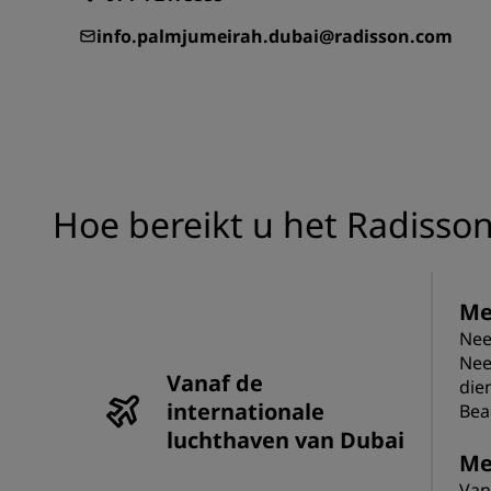
info.palmjumeirah.dubai@radisson.com
Gelieerde merken in China
Hoe bereikt u het Radisso
Me
Nee
Nee
Vanaf de
die
internationale
Bea
luchthaven van Dubai
Me
Van