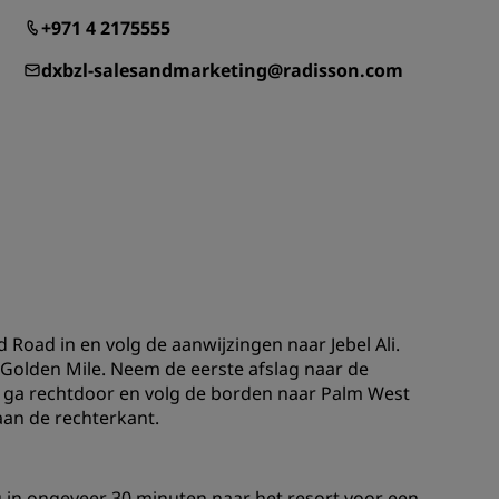
+971 4 2175555
Bruiloftslocaties
Duurzame verblijven
dxbzl-salesandmarketing@radisson.com
Sportteams verblijven
Zakenreiziger
Hotels in het stadscentrum
Bezoek onze blog
Radisson Rewards
Ontdek Radisson Rewards
Voordelen
 Road in en volg de aanwijzingen naar Jebel Ali.
Golden Mile. Neem de eerste afslag naar de
Hoe u punten kunt gebruiken
en ga rechtdoor en volg de borden naar Palm West
Hoe u punten kunt verdienen
aan de rechterkant.
Bookers and Planners
u in ongeveer 30 minuten naar het resort voor een