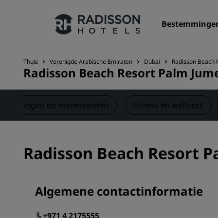
Bestemminge
Thuis
Verenigde Arabische Emiraten
Dubai
Radisson Beach 
Radisson Beach Resort Palm Jum
Onze merken
Radisson Hotels Brands
rgaderingen en evenementen
Fitness en wellness
Radisson Beach Resort P
Algemene contactinformatie
+971 4 2175555