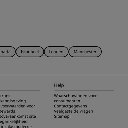
naria
Istanboel
Londen
Manchester
Help
ntrum
Waarschuwingen voor
 kennisgeving
consumenten
voorwaarden voor
Contactgegevens
Rewards
Veelgestelde vragen
sovereenkomst site
Sitemap
oegankelijkheid
g inzake moderne