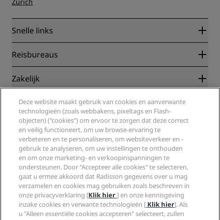
Zürich
Snelle links
Radisson Rewards
Reisbureaus
Garantie beste online tarief
Blog
Partners
Zakelijk
Bestemmingen
Reisagenten
Nieuwe en verwachte hotels
Radisson Hotel Group
Deze website maakt gebruik van cookies en aanverwante
Juridisch
Radisson Hotels-app
technologieën (zoals webbakens, pixeltags en Flash-
Media
Sports Approved-hotels
objecten) ("cookies") om ervoor te zorgen dat deze correct
Vacatures RHG
Privacycentrum
Help
Gezinsvriendelijk hotels
en veilig functioneert, om uw browse-ervaring te
Vacatures PPHE
Juridische kennisgeving
Gezondheid en veiligheid
verbeteren en te personaliseren, om websiteverkeer en -
Vacatures EHL
Algemene voorwaarden voor Radisson Rewards
gebruik te analyseren, om uw instellingen te onthouden
Waarschuwingen voor consumenten
The Club by RHG
Social media
Gebruikersovereenkomst site
en om onze marketing- en verkoopinspanningen te
Contactgegevens
Hotelontwikkeling
ondersteunen. Door "Accepteer alle cookies" te selecteren,
Digitale toegankelijkheid
Veelgestelde vragen
Radisson Hotels Brands
Duurzaam ondernemen
gaat u ermee akkoord dat Radisson gegevens over u mag
Verklaring inzake moderne slavernij
Sitemap
verzamelen en cookies mag gebruiken zoals beschreven in
Inkoop
onze privacyverklaring [
Klik hier
] en onze kennisgeving
inzake cookies en verwante technologieën [
Klik hier
]. Als
u "Alleen essentiële cookies accepteren" selecteert, zullen