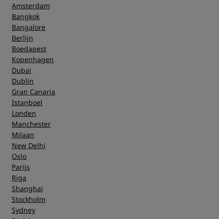
Amsterdam
Bangkok
Bangalore
Berlijn
Boedapest
Kopenhagen
Dubai
Dublin
Gran Canaria
Istanboel
Londen
Manchester
Milaan
New Delhi
Oslo
Parijs
Riga
Shanghai
Stockholm
Sydney