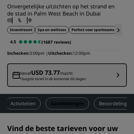
Onvergetelijke uitzichten op het strand en
de stad in Palm West Beach in Dubai
Strandresort
Spa en wellness
Perfect voor sportteams
Duur
4.5
(1687 reviews)
Inchecken
3:00pm
Uitchecken
12:00pm
USD 73.77
Vanaf
/nacht
*laagste tarief in de komende 60 dagen
Activiteiten
Aanbiedingen
Beoordelingen
Vind de beste tarieven voor uw