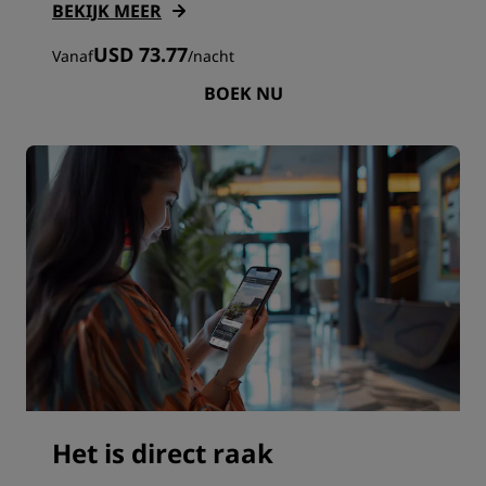
BEKIJK MEER
USD 73.77
Vanaf
/
nacht
BOEK NU
Het is direct raak