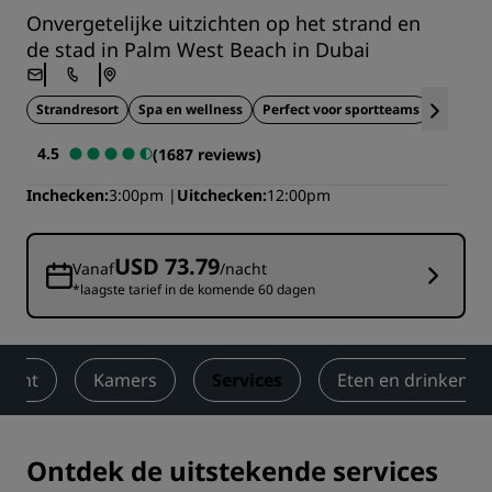
Onvergetelijke uitzichten op het strand en
de stad in Palm West Beach in Dubai
Strandresort
Spa en wellness
Perfect voor sportteams
Duur
4.5
(1687 reviews)
Inchecken
3:00pm
Uitchecken
12:00pm
USD 73.79
Vanaf
/nacht
*laagste tarief in de komende 60 dagen
zicht
Kamers
Services
Eten en drinken
Ontdek de uitstekende services