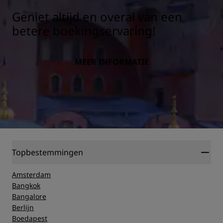
Geniet altijd en overal van een
betere boekingservaring!
MEER INFORMATIE
Topbestemmingen
Amsterdam
Bangkok
Bangalore
Berlijn
Boedapest