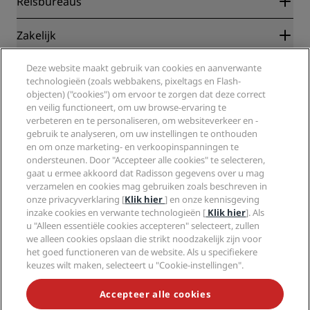
Reisbureaus
Garantie beste online tarief
Blog
Partners
Zakelijk
Bestemmingen
Reisagenten
Nieuwe en verwachte hotels
Radisson Hotel Group
Deze website maakt gebruik van cookies en aanverwante
Juridisch
Radisson Hotels-app
technologieën (zoals webbakens, pixeltags en Flash-
Media
Sports Approved-hotels
objecten) ("cookies") om ervoor te zorgen dat deze correct
Vacatures RHG
Privacycentrum
Help
Gezinsvriendelijk hotels
en veilig functioneert, om uw browse-ervaring te
Vacatures PPHE
Juridische kennisgeving
Gezondheid en veiligheid
verbeteren en te personaliseren, om websiteverkeer en -
Vacatures EHL
Algemene voorwaarden voor Radisson Rewards
gebruik te analyseren, om uw instellingen te onthouden
Waarschuwingen voor consumenten
The Club by RHG
Social media
Gebruikersovereenkomst site
en om onze marketing- en verkoopinspanningen te
Contactgegevens
Hotelontwikkeling
ondersteunen. Door "Accepteer alle cookies" te selecteren,
Digitale toegankelijkheid
Veelgestelde vragen
Radisson Hotels Brands
Duurzaam ondernemen
gaat u ermee akkoord dat Radisson gegevens over u mag
Verklaring inzake moderne slavernij
Sitemap
verzamelen en cookies mag gebruiken zoals beschreven in
Inkoop
onze privacyverklaring [
Klik hier
] en onze kennisgeving
inzake cookies en verwante technologieën [
Klik hier
]. Als
u "Alleen essentiële cookies accepteren" selecteert, zullen
we alleen cookies opslaan die strikt noodzakelijk zijn voor
het goed functioneren van de website. Als u specifiekere
keuzes wilt maken, selecteert u "Cookie-instellingen".
MIS NOOIT MEER ONZE POPULAIRSTE AANBIEDINGEN
Accepteer alle cookies