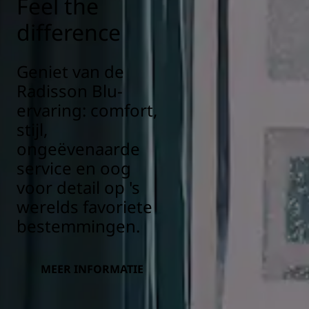
Feel the
difference
Geniet van de
Radisson Blu-
ervaring: comfort,
stijl,
ongeëvenaarde
service en oog
voor detail op 's
werelds favoriete
bestemmingen.
MEER INFORMATIE