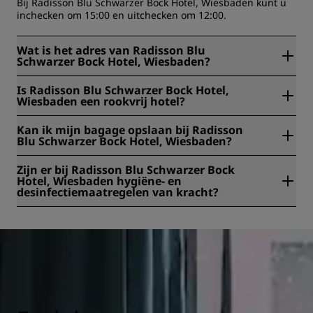
Bij Radisson Blu Schwarzer Bock Hotel, Wiesbaden kunt u
inchecken om 15:00 en uitchecken om 12:00.
Wat is het adres van Radisson Blu
Schwarzer Bock Hotel, Wiesbaden?
Het adres van Radisson Blu Schwarzer Bock Hotel,
Is Radisson Blu Schwarzer Bock Hotel,
Wiesbaden is Kranzplatz 12, Wiesbaden, Duitsland.
Wiesbaden een rookvrij hotel?
Ja, Radisson Blu Schwarzer Bock Hotel, Wiesbaden is een
Kan ik mijn bagage opslaan bij Radisson
rookvrij hotel.
Blu Schwarzer Bock Hotel, Wiesbaden?
Ja, bagageopslag is beschikbaar bij Radisson Blu
Zijn er bij Radisson Blu Schwarzer Bock
Schwarzer Bock Hotel, Wiesbaden.
Hotel, Wiesbaden hygiëne- en
desinfectiemaatregelen van kracht?
Bij alle Radisson hotels zijn hygiëne- en
desinfectiemaatregelen van kracht om de gezondheid,
veiligheid en beveiliging van onze gasten te waarborgen.
Lees hier meer:
https://www.radissonhotels.com/nl-
nl/gezondheid-veiligheid