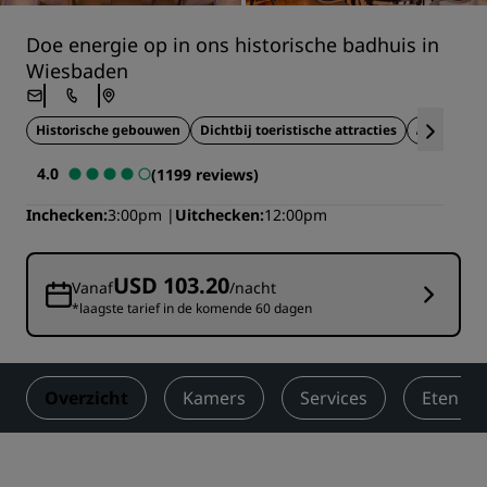
Doe energie op in ons historische badhuis in
Wiesbaden
Historische gebouwen
Dichtbij toeristische attracties
Vergader
4.0
(1199 reviews)
Inchecken
3:00pm
Uitchecken
12:00pm
USD 103.20
Vanaf
/nacht
*laagste tarief in de komende 60 dagen
Overzicht
Kamers
Services
Eten en