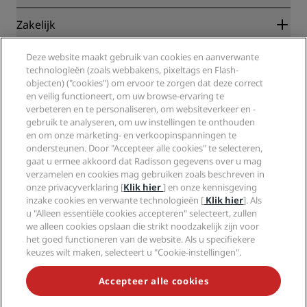
Garantie beste online tarief
Blog
Partners
Zakelijk
Bestemmingen
Reisagenten
Nieuwe en verwachte hotels
Radisson Hotel Group
Juridisch
Deze website maakt gebruik van cookies en aanverwante
Radisson Hotels-app
Media
technologieën (zoals webbakens, pixeltags en Flash-
Sports Approved-hotels
objecten) ("cookies") om ervoor te zorgen dat deze correct
Vacatures RHG
Privacycentrum
Help
Gezinsvriendelijk hotels
en veilig functioneert, om uw browse-ervaring te
Vacatures PPHE
Juridische kennisgeving
Gezondheid en veiligheid
verbeteren en te personaliseren, om websiteverkeer en -
Vacatures EHL
Algemene voorwaarden voor Radisson Rewards
Waarschuwingen voor consumenten
gebruik te analyseren, om uw instellingen te onthouden
The Club by RHG
Social media
Gebruikersovereenkomst site
en om onze marketing- en verkoopinspanningen te
Contactgegevens
Hotelontwikkeling
ondersteunen. Door "Accepteer alle cookies" te selecteren,
Digitale toegankelijkheid
Veelgestelde vragen
Radisson Hotels Brands
Duurzaam ondernemen
gaat u ermee akkoord dat Radisson gegevens over u mag
Verklaring inzake moderne slavernij
Sitemap
verzamelen en cookies mag gebruiken zoals beschreven in
Inkoop
onze privacyverklaring [
Klik hier
] en onze kennisgeving
inzake cookies en verwante technologieën [
Klik hier
]. Als
u "Alleen essentiële cookies accepteren" selecteert, zullen
we alleen cookies opslaan die strikt noodzakelijk zijn voor
het goed functioneren van de website. Als u specifiekere
keuzes wilt maken, selecteert u "Cookie-instellingen".
MIS NOOIT MEER ONZE POPULAIRSTE AANBIEDINGEN
Accepteer alle cookies