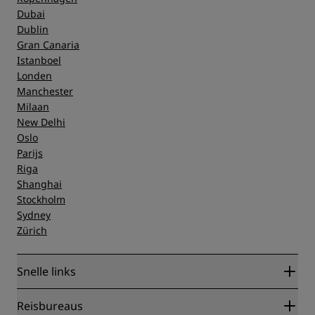
Dubai
Dublin
Gran Canaria
Istanboel
Londen
Manchester
Milaan
New Delhi
Oslo
Parijs
Riga
Shanghai
Stockholm
Sydney
Zürich
Snelle links
Radisson Rewards
Reisbureaus