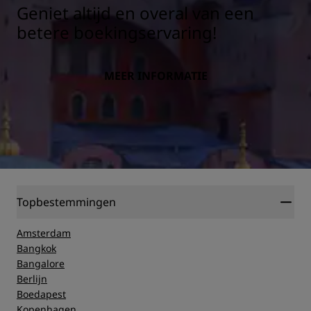
Geniet altijd en overal van een
betere boekingservaring!
MEER INFORMATIE
Topbestemmingen
Amsterdam
Bangkok
Bangalore
Berlijn
Boedapest
Kopenhagen