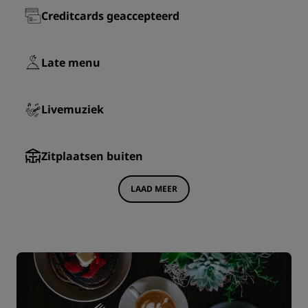
Creditcards geaccepteerd
Late menu
Livemuziek
Zitplaatsen buiten
LAAD MEER