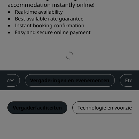
accommodation instantly online!
Real-time availability
Best available rate guarantee
Instant booking confirmation
Easy and secure online payment
ervices
Vergaderingen en evenementen
Eten 
Vergaderfaciliteiten
Technologie en voorzieni