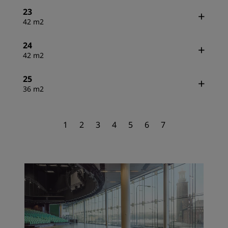
23
42 m2
24
42 m2
25
36 m2
1
2
3
4
5
6
7