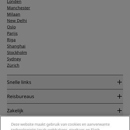
Londen
Manchester
Milaan
New Delhi
Oslo
Parijs
Riga
Shanghai
Stockholm
Sydney
Zürich
Snelle links
Radisson Rewards
Reisbureaus
Garantie beste online tarief
Blog
Partners
Zakelijk
Bestemmingen
Reisagenten
Nieuwe en verwachte hotels
Radisson Hotel Group
Juridisch
Deze website maakt gebruik van cookies en aanverwante
Radisson Hotels-app
Media
technologieën (zoals webbakens, pixeltags en Flash-