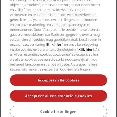
Sports Approved-hotels
objecten) ("cookies") om ervoor te zorgen dat deze correct
Vacatures RHG
Privacycentrum
Help
Gezinsvriendelijk hotels
en veilig functioneert, om uw browse-ervaring te
Vacatures PPHE
Juridische kennisgeving
Gezondheid en veiligheid
verbeteren en te personaliseren, om websiteverkeer en -
Vacatures EHL
Algemene voorwaarden voor Radisson Rewards
Waarschuwingen voor consumenten
gebruik te analyseren, om uw instellingen te onthouden
The Club by RHG
Social media
Gebruikersovereenkomst site
en om onze marketing- en verkoopinspanningen te
Contactgegevens
Hotelontwikkeling
ondersteunen. Door "Accepteer alle cookies" te selecteren,
Digitale toegankelijkheid
Veelgestelde vragen
Radisson Hotels Brands
Duurzaam ondernemen
gaat u ermee akkoord dat Radisson gegevens over u mag
Verklaring inzake moderne slavernij
Sitemap
verzamelen en cookies mag gebruiken zoals beschreven in
Inkoop
onze privacyverklaring [
Klik hier
] en onze kennisgeving
inzake cookies en verwante technologieën [
Klik hier
]. Als
u "Alleen essentiële cookies accepteren" selecteert, zullen
we alleen cookies opslaan die strikt noodzakelijk zijn voor
het goed functioneren van de website. Als u specifiekere
keuzes wilt maken, selecteert u "Cookie-instellingen".
MIS NOOIT MEER ONZE POPULAIRSTE AANBIEDINGEN
Accepteer alle cookies
Accepteer alleen essentiële cookies
© 2026 Radisson Hotel Group.
Alle rechten voorbehouden. RHG
Radisson Hotel Group, Radisson, Radisson RED, Radisson Blu, Radisson
Collection, Radisson Individuals, Park Plaza, Park Inn, Country Inn &
Suites, Prize by Radisson, Radisson Rewards en Radisson Meetings zijn
Cookie-instellingen
BOEKEN
handelsmerken van de Radisson Hotel Group.