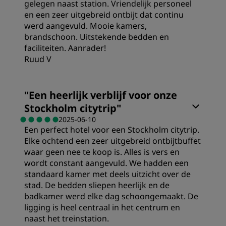
gelegen naast station. Vriendelijk personeel
Slaapkwaliteit
en een zeer uitgebreid ontbijt dat continu
Service
werd aangevuld. Mooie kamers,
brandschoon. Uitstekende bedden en
Locatie
faciliteiten. Aanrader!
Ruud V
Hygiëne
"
Een heerlijk verblijf voor onze
Service
Stockholm citytrip
"
2025-06-10
Een perfect hotel voor een Stockholm citytrip.
Elke ochtend een zeer uitgebreid ontbijtbuffet
waar geen nee te koop is. Alles is vers en
wordt constant aangevuld. We hadden een
standaard kamer met deels uitzicht over de
stad. De bedden sliepen heerlijk en de
badkamer werd elke dag schoongemaakt. De
ligging is heel centraal in het centrum en
naast het treinstation.