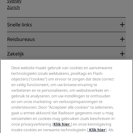
Sydney
Zürich
Snelle links
Radisson Rewards
Reisbureaus
Garantie beste online tarief
Blog
Partners
Zakelijk
Bestemmingen
Reisagenten
Nieuwe en verwachte hotels
Radisson Hotel Group
Juridisch
Deze website maakt gebruik van cookies en aanverwante
Radisson Hotels-app
Media
technologieën (zoals webbakens, pixeltags en Flash-
Sports Approved-hotels
objecten) ("cookies") om ervoor te zorgen dat deze correct
Vacatures RHG
Privacycentrum
Help
Gezinsvriendelijk hotels
en veilig functioneert, om uw browse-ervaring te
Vacatures PPHE
Juridische kennisgeving
Gezondheid en veiligheid
verbeteren en te personaliseren, om websiteverkeer en -
Vacatures EHL
Algemene voorwaarden voor Radisson Rewards
Waarschuwingen voor consumenten
gebruik te analyseren, om uw instellingen te onthouden
The Club by RHG
Social media
Gebruikersovereenkomst site
en om onze marketing- en verkoopinspanningen te
Contactgegevens
Hotelontwikkeling
ondersteunen. Door "Accepteer alle cookies" te selecteren,
Digitale toegankelijkheid
Veelgestelde vragen
Radisson Hotels Brands
Duurzaam ondernemen
gaat u ermee akkoord dat Radisson gegevens over u mag
Verklaring inzake moderne slavernij
Sitemap
verzamelen en cookies mag gebruiken zoals beschreven in
Inkoop
onze privacyverklaring [
Klik hier
] en onze kennisgeving
inzake cookies en verwante technologieën [
Klik hier
]. Als