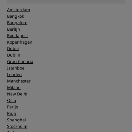
Amsterdam
Hygiëne
Bangkok
Bangalore
Berlijn
Service
Boedapest
Kopenhagen
Dubai
Dublin
Gran Canaria
Istanboel
Londen
Manchester
Milaan
New Delhi
Oslo
Parijs
Riga
Shanghai
Stockholm