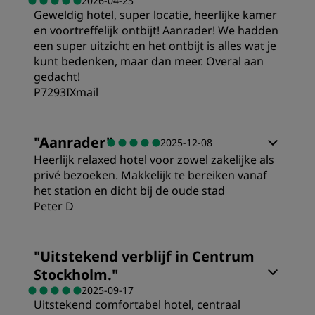
2026-04-23
Geweldig hotel, super locatie, heerlijke kamer
en voortreffelijk ontbijt! Aanrader! We hadden
een super uitzicht en het ontbijt is alles wat je
kunt bedenken, maar dan meer. Overal aan
gedacht!
P7293IXmail
Kamers
"
Aanrader
"
2025-12-08
Heerlijk relaxed hotel voor zowel zakelijke als
Prijs/kwaliteit
privé bezoeken. Makkelijk te bereiken vanaf
het station en dicht bij de oude stad
Peter D
Slaapkwaliteit
Kamers
"
Uitstekend verblijf in Centrum
Locatie
Stockholm.
"
Prijs/kwaliteit
2025-09-17
Uitstekend comfortabel hotel, centraal
Hygiëne