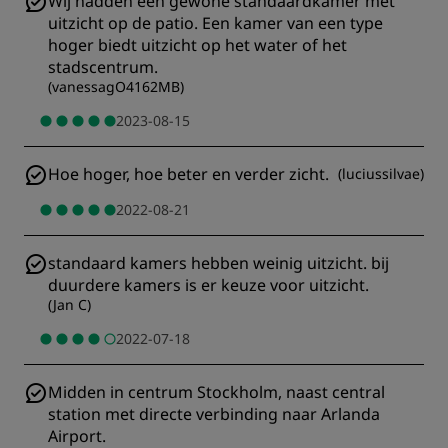
Wij hadden een gewone standaardkamer met
uitzicht op de patio. Een kamer van een type
hoger biedt uitzicht op het water of het
stadscentrum.
(
vanessagO4162MB
)
2023-08-15
Hoe hoger, hoe beter en verder zicht.
(
luciussilvae
)
2022-08-21
standaard kamers hebben weinig uitzicht. bij
duurdere kamers is er keuze voor uitzicht.
(
Jan C
)
2022-07-18
Midden in centrum Stockholm, naast central
station met directe verbinding naar Arlanda
Airport.