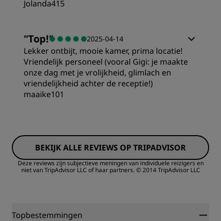
Jolanda415
Kamers
"
Top!
"
2025-04-14
Lekker ontbijt, mooie kamer, prima locatie!
Prijs/kwaliteit
Vriendelijk personeel (vooral Gigi: je maakte
onze dag met je vrolijkheid, glimlach en
vriendelijkheid achter de receptie!)
Slaapkwaliteit
maaike101
Kamers
Locatie
BEKIJK ALLE REVIEWS OP TRIPADVISOR
Prijs/kwaliteit
Hygiëne
Deze reviews zijn subjectieve meningen van individuele reizigers en
niet van TripAdvisor LLC of haar partners.
© 2014 TripAdvisor LLC
Slaapkwaliteit
Service
Locatie
Topbestemmingen