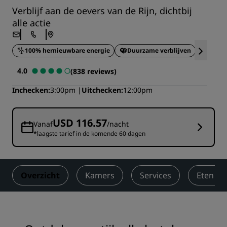
Verblijf aan de oevers van de Rijn, dichtbij
alle actie
100% hernieuwbare energie
Duurzame verblijven
Centrale 
4.0
(838 reviews)
Inchecken
3:00pm
Uitchecken
12:00pm
USD 116.57
Vanaf
/nacht
*laagste tarief in de komende 60 dagen
Overzicht
Kamers
Services
Eten en