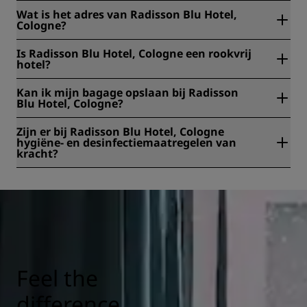
Wat is het adres van Radisson Blu Hotel,
Cologne?
Het adres van Radisson Blu Hotel, Cologne is Messe Kreisel
Is Radisson Blu Hotel, Cologne een rookvrij
3, Keulen, Duitsland.
hotel?
Ja, Radisson Blu Hotel, Cologne is een rookvrij hotel.
Kan ik mijn bagage opslaan bij Radisson
Blu Hotel, Cologne?
Ja, bagageopslag is beschikbaar bij Radisson Blu Hotel,
Zijn er bij Radisson Blu Hotel, Cologne
Cologne.
hygiëne- en desinfectiemaatregelen van
kracht?
Bij alle Radisson hotels zijn hygiëne- en
desinfectiemaatregelen van kracht om de gezondheid,
veiligheid en beveiliging van onze gasten te waarborgen.
Lees hier meer:
https://www.radissonhotels.com/nl-
nl/gezondheid-veiligheid
Feel the
difference