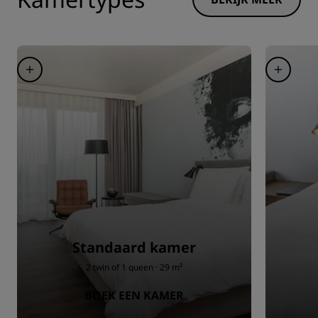
Standaard kamer
2 twin of 1 queen · 29 m²
BOEK EEN KAMER