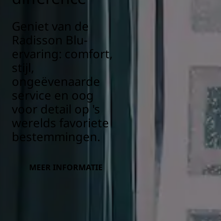
Geniet van de
Radisson Blu-
ervaring: comfort,
stijl,
ongeëvenaarde
service en oog
voor detail op 's
werelds favoriete
bestemmingen.
MEER INFORMATIE