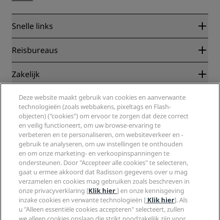
Snelle links
Radisson Rewards
Reisbureaus
Garantie beste online tarief
Blog
Partners
Zakelijk
Bestemmingen
Reisagenten
Nieuwe en verwachte hotels
Radisson Hotel Group
Deze website maakt gebruik van cookies en aanverwante
Juridisch
Radisson Hotels-app
technologieën (zoals webbakens, pixeltags en Flash-
Media
Sports Approved-hotels
objecten) ("cookies") om ervoor te zorgen dat deze correct
Vacatures RHG
Privacycentrum
Help
Gezinsvriendelijk hotels
en veilig functioneert, om uw browse-ervaring te
Vacatures PPHE
Juridische kennisgeving
Gezondheid en veiligheid
verbeteren en te personaliseren, om websiteverkeer en -
Vacatures EHL
Algemene voorwaarden voor Radisson Rewards
gebruik te analyseren, om uw instellingen te onthouden
Waarschuwingen voor consumenten
The Club by RHG
Social media
Gebruikersovereenkomst site
en om onze marketing- en verkoopinspanningen te
Contactgegevens
Hotelontwikkeling
ondersteunen. Door "Accepteer alle cookies" te selecteren,
Digitale toegankelijkheid
Veelgestelde vragen
Radisson Hotels Brands
Duurzaam ondernemen
gaat u ermee akkoord dat Radisson gegevens over u mag
Verklaring inzake moderne slavernij
Sitemap
verzamelen en cookies mag gebruiken zoals beschreven in
Inkoop
onze privacyverklaring [
Klik hier
] en onze kennisgeving
inzake cookies en verwante technologieën [
Klik hier
]. Als
u "Alleen essentiële cookies accepteren" selecteert, zullen
we alleen cookies opslaan die strikt noodzakelijk zijn voor