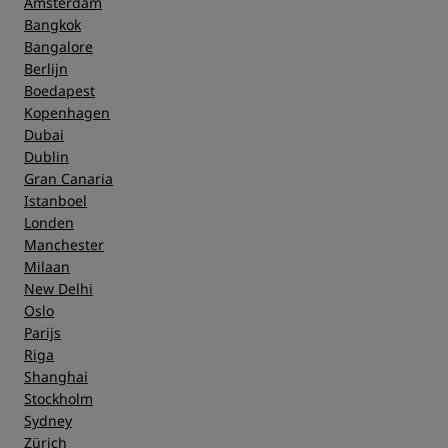
Amsterdam
Bangkok
Bangalore
Berlijn
Boedapest
Kopenhagen
Dubai
Dublin
Gran Canaria
Istanboel
Londen
Manchester
Milaan
New Delhi
Oslo
Parijs
Riga
Shanghai
Stockholm
Sydney
Zürich