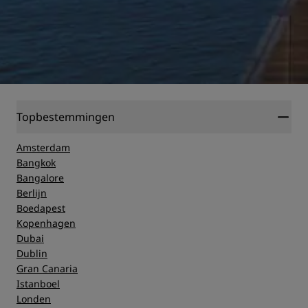
Topbestemmingen
Amsterdam
Bangkok
Bangalore
Berlijn
Boedapest
Kopenhagen
Dubai
Dublin
Gran Canaria
Istanboel
Londen