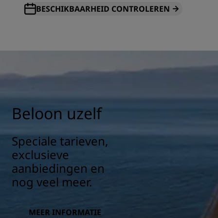
BESCHIKBAARHEID CONTROLEREN
Beloon uzelf
Speciale tarieven,
exclusieve
aanbiedingen en
nog veel meer.
MEER INFORMATIE