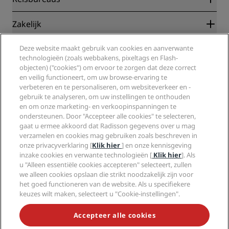
Garantie beste online tarief
Blog
Partners
Zakelijk
Bestemmingen
Reisagenten
Nieuwe en verwachte hotels
Radisson Hotel Group
Juridisch
Deze website maakt gebruik van cookies en aanverwante
Radisson Hotels-app
Media
technologieën (zoals webbakens, pixeltags en Flash-
Sports Approved-hotels
objecten) ("cookies") om ervoor te zorgen dat deze correct
Vacatures RHG
Privacycentrum
Help
Gezinsvriendelijk hotels
en veilig functioneert, om uw browse-ervaring te
Vacatures PPHE
Juridische kennisgeving
Gezondheid en veiligheid
verbeteren en te personaliseren, om websiteverkeer en -
Vacatures EHL
Algemene voorwaarden voor Radisson Rewards
Waarschuwingen voor consumenten
gebruik te analyseren, om uw instellingen te onthouden
The Club by RHG
Social media
Gebruikersovereenkomst site
en om onze marketing- en verkoopinspanningen te
Contactgegevens
Hotelontwikkeling
ondersteunen. Door "Accepteer alle cookies" te selecteren,
Digitale toegankelijkheid
Veelgestelde vragen
Radisson Hotels Brands
Duurzaam ondernemen
gaat u ermee akkoord dat Radisson gegevens over u mag
Verklaring inzake moderne slavernij
Sitemap
verzamelen en cookies mag gebruiken zoals beschreven in
Inkoop
onze privacyverklaring [
Klik hier
] en onze kennisgeving
inzake cookies en verwante technologieën [
Klik hier
]. Als
u "Alleen essentiële cookies accepteren" selecteert, zullen
we alleen cookies opslaan die strikt noodzakelijk zijn voor
het goed functioneren van de website. Als u specifiekere
keuzes wilt maken, selecteert u "Cookie-instellingen".
MIS NOOIT MEER ONZE POPULAIRSTE AANBIEDINGEN
Accepteer alle cookies