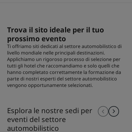
Park Plaza
Park Inn by Radisson
Hotel nel centro città
Trova il sito ideale per il tuo
Visita il nostro blog
prossimo evento
Prize by Radisson
Country Inn & Suites
Ti offriamo siti dedicati al settore automobilistico di
livello mondiale nelle principali destinazioni.
Applichiamo un rigoroso processo di selezione per
Marchi affiliati in Cina
tutti gli hotel che raccomandiamo e solo quelli che
J.
Jin Jiang
hanno completato correttamente la formazione da
parte di nostri esperti del settore automobilistico
vengono opportunamente selezionati.
Kunlun
Golden Tulip
Esplora le nostre sedi per
eventi del settore
automobilistico