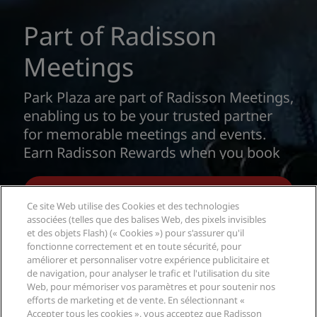
Part of Radisson
Meetings
Park Plaza are part of Radisson Meetings,
enabling us to be your trusted partner
for memorable meetings and events.
Earn Radisson Rewards when you book
with confidence with us.
LEARN MORE
Ce site Web utilise des Cookies et des technologies
associées (telles que des balises Web, des pixels invisibles
et des objets Flash) (« Cookies ») pour s'assurer qu'il
fonctionne correctement et en toute sécurité, pour
améliorer et personnaliser votre expérience publicitaire et
de navigation, pour analyser le trafic et l'utilisation du site
Web, pour mémoriser vos paramètres et pour soutenir nos
efforts de marketing et de vente. En sélectionnant «
Accepter tous les cookies », vous acceptez que Radisson