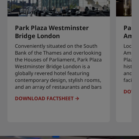
Park Plaza Westminster
Park 
Bridge London
Ams
Conveniently situated on the South
Locate
Bank of the Thames and overlooking
Amster
the Houses of Parliament, Park Plaza
Plaza 
Westminster Bridge London is a
histor
globally revered hotel featuring
and an
contemporary design, stylish rooms,
facilit
and an array of restaurants and bars
DOWN
DOWNLOAD FACTSHEET