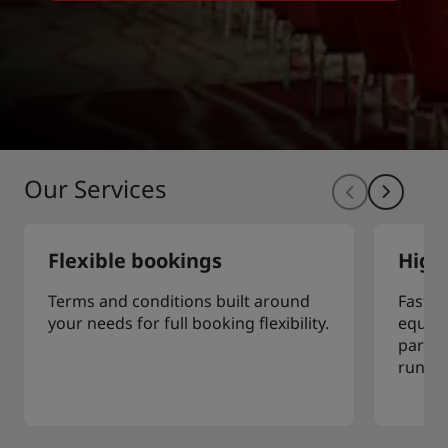
à Z. Nous serons très heureux de vous
accueillir dans l’un de nos
établissements.
Our Services
Flexible bookings
High
Terms and conditions built around
Fast, f
your needs for full booking flexibility.
equipm
partne
runnin