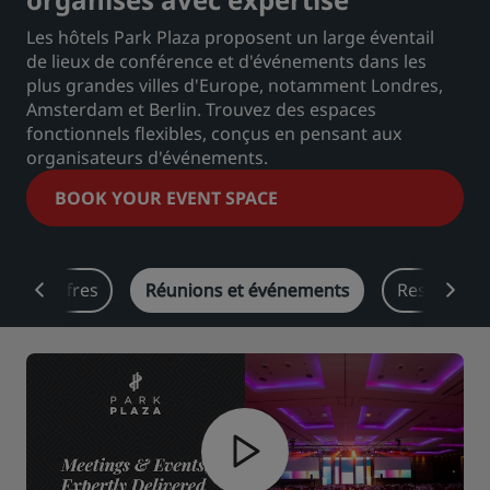
Les hôtels Park Plaza proposent un large éventail
Park Plaza
Park Inn by Radisson
Hôtels du centre-ville
de lieux de conférence et d'événements dans les
plus grandes villes d'Europe, notamment Londres,
Amsterdam et Berlin. Trouvez des espaces
Consultez notre blog
fonctionnels flexibles, conçus en pensant aux
Prize by Radisson
Country Inn & Suites
organisateurs d'événements.
BOOK YOUR EVENT SPACE
Marques affiliées en Chine
J.
Jin Jiang
Offres
Réunions et événements
Restaurant
Kunlun
Golden Tulip