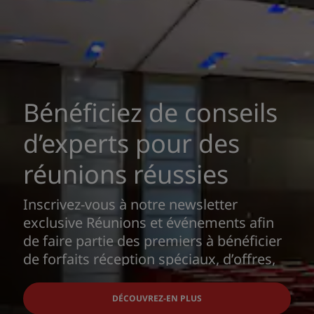
Bénéficiez de conseils
d’experts pour des
réunions réussies
Inscrivez-vous à notre newsletter
exclusive Réunions et événements afin
de faire partie des premiers à bénéficier
de forfaits réception spéciaux, d’offres,
de conseils d’experts sur le déroulement
de réunions et conférences réussies et la
DÉCOUVREZ-EN PLUS
planification d’un événement parfait de A