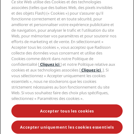
Ce site Web utilise des Cookies et des technologies
associées (telles que des balises Web, des pixels invisibles
Destinations tendance
et des objets Flash) (« Cookies ») pour s'assurer qu'il
fonctionne correctement et en toute sécurité, pour
Liens rapides
améliorer et personnaliser votre expérience publicitaire et
de navigation, pour analyser le trafic et l'utilisation du site
Web, pour mémoriser vos paramètres et pour soutenir nos
Professionnels des voyages
efforts de marketing et de vente. En sélectionnant «
Accepter tous les cookies », vous acceptez que Radisson
Affaires
collecte des données vous concernant et utilise des
Cookies comme décrit dans notre Politique de
confidentialité [
Cliquez ici
] et notre Politique relative aux
Légal
cookies et aux technologies associées [
Cliquez ici
.]. Si
vous sélectionnez « Accepter uniquement les cookies
Aide
essentiels », nous ne stockerons que les cookies
strictement nécessaires au bon fonctionnement du site
Web. Si vous souhaitez faire des choix plus spécifiques,
sélectionnez « Paramètres des cookies ».
Médias sociaux
Accepter tous les cookies
Marques Radisson Hotels
tiktok
instagram
youtube
facebook
whatsapp
pinterest
threads
twitter
linkedin
Accepter uniquement les cookies essentiels