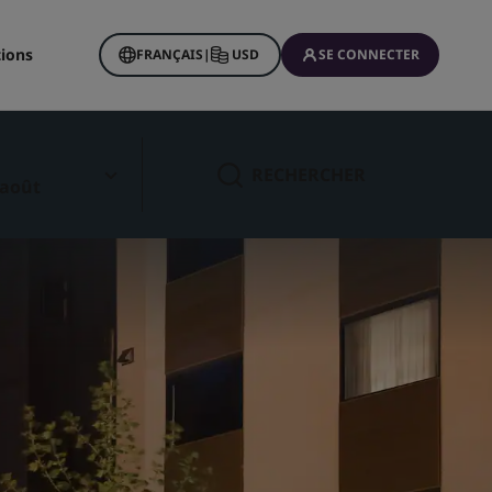
tions
FRANÇAIS
|
USD
SE CONNECTER
RECHERCHER
 août