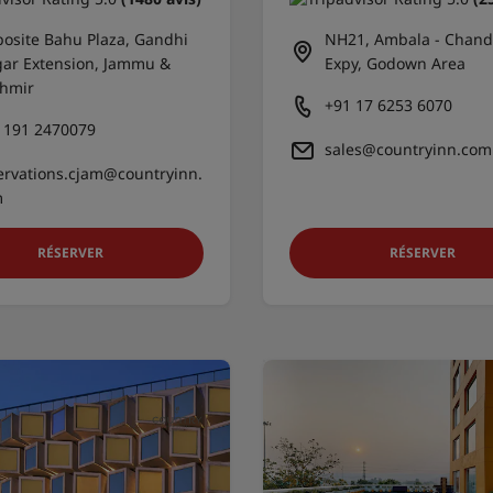
osite Bahu Plaza, Gandhi
NH21, Ambala - Chand
ar Extension, Jammu &
Expy, Godown Area
hmir
+91 17 6253 6070
 191 2470079
sales@countryinn.com
ervations.cjam@countryinn.
m
RÉSERVER
RÉSERVER