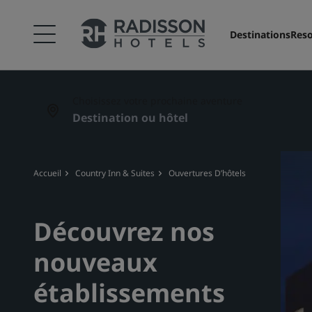
Destinations
Reso
Choisissez votre prochaine aventure
Accueil
Country Inn & Suites
Ouvertures D’hôtels Country Inn & Su
Découvrez nos
nouveaux
établissements