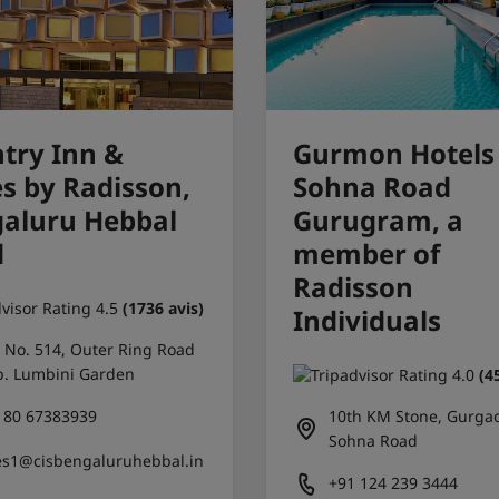
try Inn &
Gurmon Hotels
es by Radisson,
Sohna Road
aluru Hebbal
Gurugram, a
d
member of
Radisson
(1736 avis)
Individuals
t No. 514, Outer Ring Road
. Lumbini Garden
(4
 80 67383939
10th KM Stone, Gurga
Sohna Road
es1@cisbengaluruhebbal.in
+91 124 239 3444