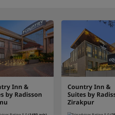
try Inn &
Country Inn &
es by Radisson
Suites by Radis
mu
Zirakpur
(1480 avis)
(2