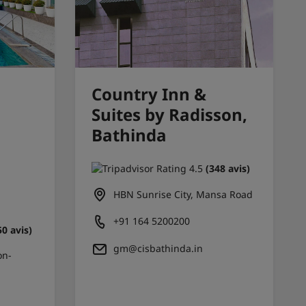
Country Inn &
Suites by Radisson,
Bathinda
(348 avis)
HBN Sunrise City, Mansa Road
+91 164 5200200
50 avis)
gm@cisbathinda.in
on-