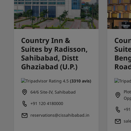
Country Inn &
Coun
Suites by Radisson,
Suit
Sahibabad, Distt
Beng
Ghaziabad (U.P.)
Roa
(3310 avis)
Plo
64/6 Site-IV, Sahibabad
Opp
+91 120 4180000
+91
reservations@cissahibabad.in
sal