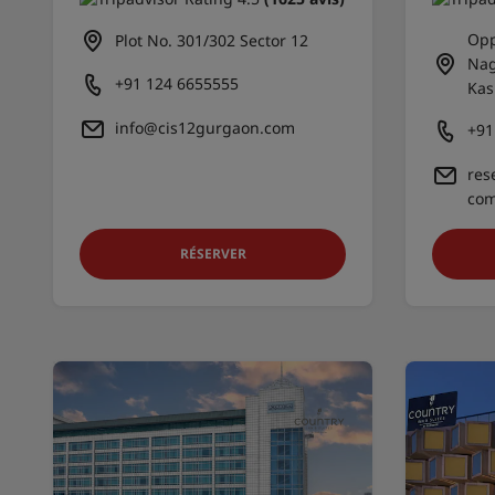
Opp
Plot No. 301/302 Sector 12
Nag
+91 124 6655555
Kas
info@cis12gurgaon.com
+91
res
co
RÉSERVER