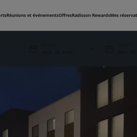
rts
Réunions et événements
Offres
Radisson Rewards
Mes réserva
Arrivée
Départ
sam. 08 août
dim. 09
ites