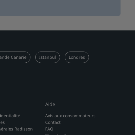
ande Canarie
Istanbul
Londres
Aide
identialité
Avis aux consommateurs
les
Contact
nérales Radisson
FAQ