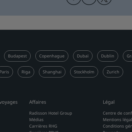
Budapest
Copenhague
Dubaï
Dublin
Gr
Paris
Riga
Shanghai
Stockholm
Zurich
 voyages
Affaires
Légal
Radisson Hotel Group
Centre de conf
Médias
Mentions léga
Carrières RHG
Conditions gé