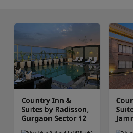
Country Inn &
Coun
Suites by Radisson,
Suit
Gurgaon Sector 12
Jam
(1625 avis)