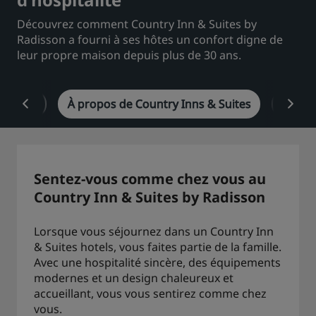
Découvrez comment Country Inn & Suites by
Park Plaza
Park Inn by Radisson
Hôtels du centre-ville
Radisson a fourni à ses hôtes un confort digne de
leur propre maison depuis plus de 30 ans.
Consultez notre blog
Prize by Radisson
Country Inn & Suites
ntation
À propos de Country Inns & Suites
Hôtels
Marques affiliées en Chine
J.
Jin Jiang
Sentez-vous comme chez vous au
Country Inn & Suites by Radisson
Lorsque vous séjournez dans un Country Inn
Kunlun
Golden Tulip
& Suites hotels, vous faites partie de la famille.
Avec une hospitalité sincère, des équipements
modernes et un design chaleureux et
accueillant, vous vous sentirez comme chez
vous.