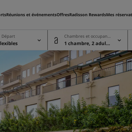
rts
Réunions et événements
Offres
Radisson Rewards
Mes réserva
- Départ
Chambres et occupant
s
lexibles
1 chambre, 2 adulte
s