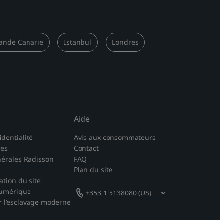
ande Canarie
Istanbul
Londres
Aide
identialité
Avis aux consommateurs
les
Contact
nérales Radisson
FAQ
Plan du site
sation du site
numérique
+353 1 5138080 (US)
r l’esclavage moderne