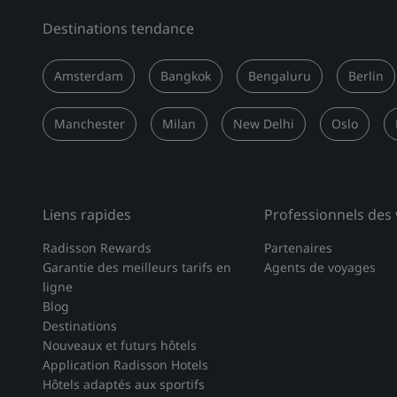
Destinations tendance
Amsterdam
Bangkok
Bengaluru
Berlin
Manchester
Milan
New Delhi
Oslo
Liens rapides
Professionnels des
Radisson Rewards
Partenaires
Garantie des meilleurs tarifs en
Agents de voyages
ligne
Blog
Destinations
Nouveaux et futurs hôtels
Application Radisson Hotels
Hôtels adaptés aux sportifs