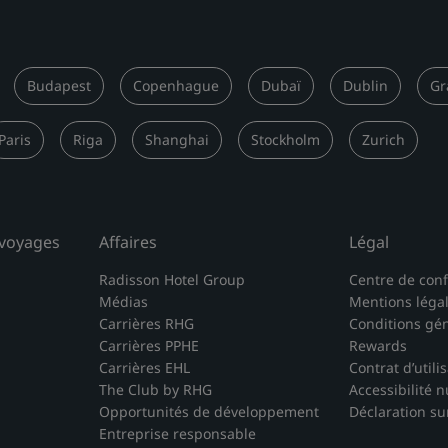
Budapest
Copenhague
Dubaï
Dublin
Gr
Paris
Riga
Shanghai
Stockholm
Zurich
 voyages
Affaires
Légal
Radisson Hotel Group
Centre de conf
Médias
Mentions léga
Carrières RHG
Conditions gé
Carrières PPHE
Rewards
Carrières EHL
Contrat d’utili
The Club by RHG
Accessibilité 
Opportunités de développement
Déclaration su
Entreprise responsable