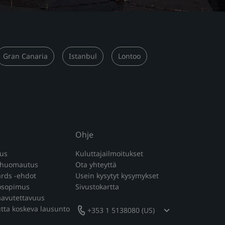
Gran Canaria
Istanbul
Lontoo
Ohje
kus
Kuluttajailmoitukset
 huomautus
Ota yhteyttä
rds -ehdot
Usein kysytyt kysymykset
tösopimus
Sivustokartta
aavutettavuus
tta koskeva lausunto
+353 1 5138080 (US)