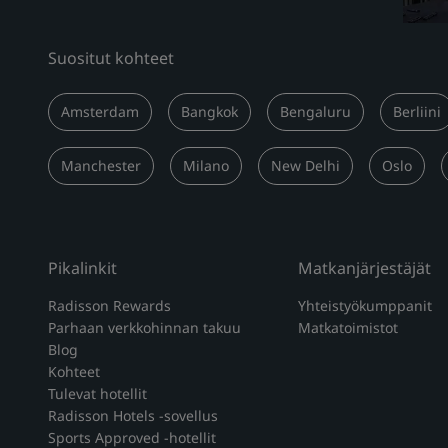
Suositut kohteet
Amsterdam
Bangkok
Bengaluru
Berliini
Manchester
Milano
New Delhi
Oslo
Pikalinkit
Matkanjärjestäjät
Radisson Rewards
Yhteistyökumppanit
Parhaan verkkohinnan takuu
Matkatoimistot
Blog
Kohteet
Tulevat hotellit
Radisson Hotels -sovellus
Sports Approved -hotellit