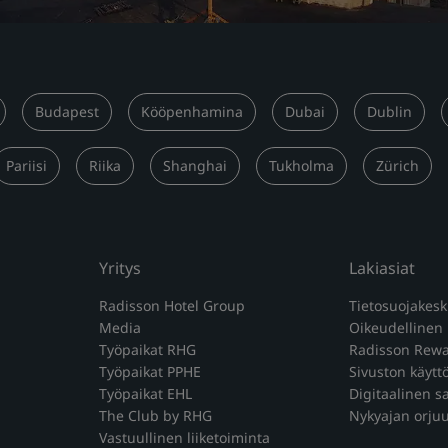
Budapest
Kööpenhamina
Dubai
Dublin
Pariisi
Riika
Shanghai
Tukholma
Zürich
Yritys
Lakiasiat
Radisson Hotel Group
Tietosuojakes
Media
Oikeudellinen
Työpaikat RHG
Radisson Rewa
Työpaikat PPHE
Sivuston käyt
Työpaikat EHL
Digitaalinen s
The Club by RHG
Nykyajan orjuu
Vastuullinen liiketoiminta