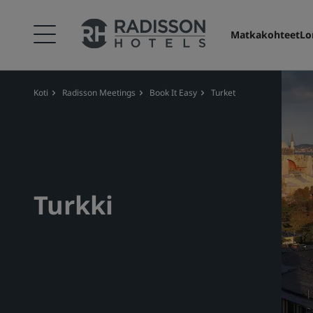
Matkakohteet
Lo
Koti
Radisson Meetings
Book It Easy
Turket
Turkki