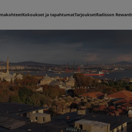
makohteet
Kokoukset ja tapahtumat
Tarjoukset
Radisson Reward