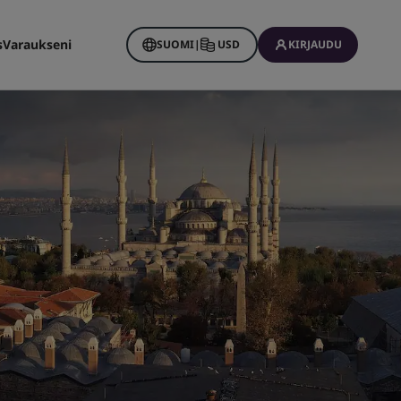
s
Varaukseni
SUOMI
|
USD
KIRJAUDU